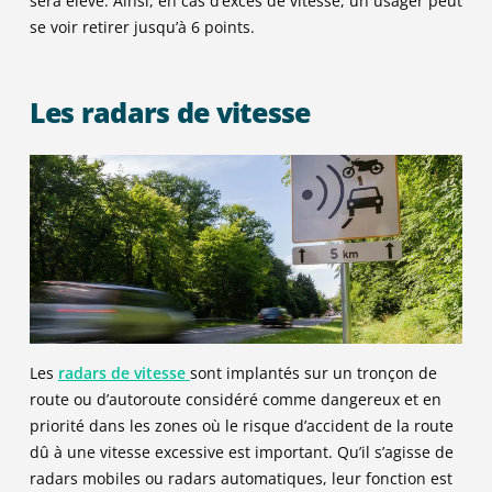
sera élevé. Ainsi, en cas d’excès de vitesse, un usager peut
Obligation d’effectuer un stage de sensibilisation
se voir retirer jusqu’à 6 points.
à la sécurité routière
Confiscation du véhicule
-4
Les radars de vitesse
Ces peines complémentaires peuvent être
prononcées lors du passage devant le tribunal
1500
3
Les
radars de vitesse
sont implantés sur un tronçon de
route ou d’autoroute considéré comme dangereux et en
priorité dans les zones où le risque d’accident de la route
dû à une vitesse excessive est important. Qu’il s’agisse de
radars mobiles ou radars automatiques, leur fonction est