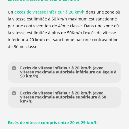
Un
excès de vitesse inférieur à 20 km/h
dans une zone où
la vitesse est limitée à 50 km/h maximum est sanctionné
par une contravention de 4ème classe. Dans une zone où
la vitesse est limitée à plus de 50Km/h l’excès de vitesse
inférieur à 20 km/h est sanctionné par une contravention
de 3ème classe.
Excès de vitesse inférieur à 20 km/h (avec
vitesse maximale autorisée inférieure ou égale à
50 km/h)
Type d’infraction : Contravention de 4ème classe
Excès de vitesse inférieur à 20 km/h (avec
vitesse maximale autorisée supérieure à 50
km/h)
Article du code de la route : R413-14
Type d’infraction : Contravention de 3ème classe
Amende forfaitaire :
135 €
Amende minorée :
90 €
(si paiement dans les 15
Excès de vitesse compris entre 20 et 29 km/h
Article du code de la route : R413-14
jours)