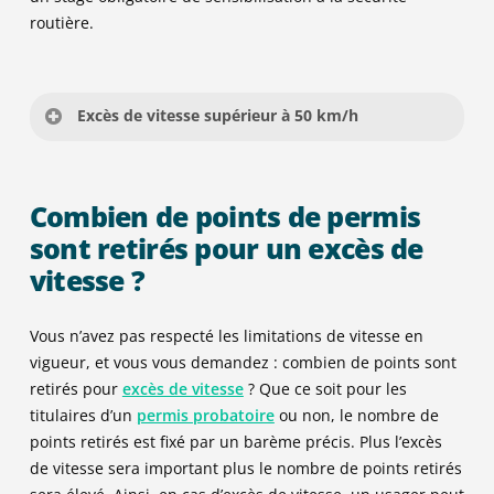
Interdiction de conduire certains véhicules
375
routière.
terrestres à moteur (jusqu’à 3 ans)
Obligation d’accomplir un stage de sensibilisation
à la sécurité routière
Excès de vitesse supérieur à 50 km/h
135
-3
Type d’infraction : Contravention de 5ème classe
Combien de points de permis
Article du code de la route : R413-14-1
sont retirés pour un excès de
Jusqu’à 1500 € d’amende
vitesse ?
90
Mesures concernant le permis de conduire :
Vous n’avez pas respecté les limitations de vitesse en
vigueur, et vous vous demandez : combien de points sont
Retrait de 6 points
retirés pour
excès de vitesse
? Que ce soit pour les
Une suspension du permis de conduire (jusqu’à 3
titulaires d’un
permis probatoire
ou non, le nombre de
ans)
375
points retirés est fixé par un barème précis. Plus l’excès
Interdiction de conduire certains véhicules
de vitesse sera important plus le nombre de points retirés
(jusqu’à 3 ans)