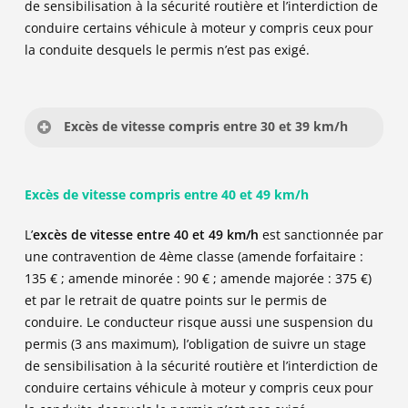
45
de sensibilisation à la sécurité routière et l’interdiction de
375
Mesures concernant le permis de conduire :
conduire certains véhicule à moteur y compris ceux pour
la conduite desquels le permis n’est pas exigé.
Retrait de 2 points
180
135
Excès de vitesse compris entre 30 et 39 km/h
-1
Type d’infraction : Contravention de 4ème classe
Excès de vitesse compris entre 40 et 49 km/h
Article du code de la route : R413-14
-1
90
L’
excès de vitesse entre 40 et 49 km/h
est sanctionnée par
Amende forfaitaire :
135 €
une contravention de 4ème classe (amende forfaitaire :
Amende minorée :
90 €
(si paiement dans les 15
135 € ; amende minorée : 90 € ; amende majorée : 375 €)
jours)
et par le retrait de quatre points sur le permis de
Amende majorée :
375 €
(après 45 jours sans
conduire. Le conducteur risque aussi une suspension du
paiement)
375
permis (3 ans maximum), l’obligation de suivre un stage
de sensibilisation à la sécurité routière et l’interdiction de
Mesures concernant le permis de conduire et peines
conduire certains véhicule à moteur y compris ceux pour
complémentaires :