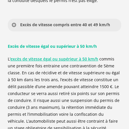
la conduite desquels le permis n’est pas exigé.
Retrait de 3 points
-2
Suspension de permis (jusqu’à 3 ans)
Excès de vitesse compris entre 40 et 49 km/h
Interdiction de conduire certains véhicules
terrestres à moteur (jusqu’à 3 ans)
Type d’infraction : Contravention de 4ème classe
Obligation d’accomplir un stage de sensibilisation
Excès de vitesse égal ou supérieur à 50 km/h
à la sécurité routière
Article du code de la route : R413-14
L’
excès de vitesse égal ou supérieur à 50 km/h
commis
135
Amende forfaitaire :
135 €
une première fois entraine une contravention de 5ème
Amende minorée :
90 €
(si paiement dans les 15
classe. En cas de récidive et de vitesse supérieure ou égal
jours)
à 50 km dans les trois ans, l’excès de vitesse constitue un
Amende majorée :
375 €
(après 45 jours sans
délit passible d’une amende pouvant atteindre 1500 €. Le
paiement)
conducteur se verra aussi retiré six points sur son permis
90
de conduire. Il risque aussi une suspension du permis de
Mesures concernant le permis de conduire :
conduire (3 ans maximum), la rétention immédiate du
permis et l’immobilisation voire la confiscation du
Retrait de 4 points
véhicule. L’automobiliste peut aussi être contraint à faire
Suspension de permis (jusqu’à 3 ans)
un stage obligatoire de sensibilisation à la sécurité