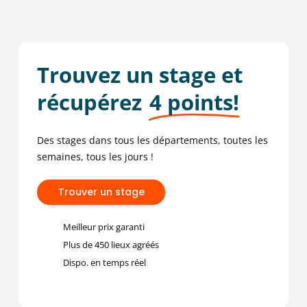
Trouvez un stage et
récupérez
4 points!
Des stages dans tous les départements, toutes les
semaines, tous les jours !
T
r
o
u
v
e
r
u
n
s
t
a
g
e
Meilleur prix garanti
Plus de 450 lieux agréés
Dispo. en temps réel