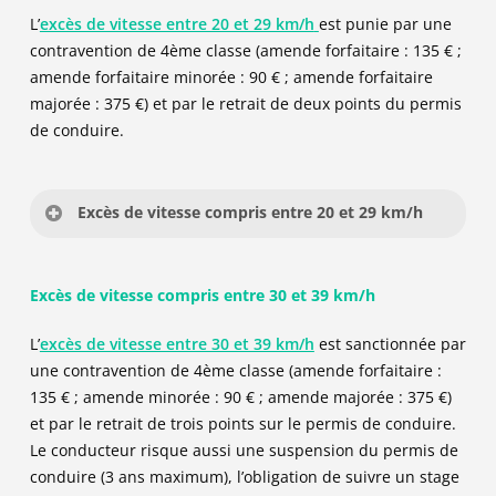
L’
excès de vitesse entre 20 et 29 km/h
est punie par une
Amende majorée :
375 €
(après 45 jours sans
Amende forfaitaire :
68 €
contravention de 4ème classe (amende forfaitaire : 135 € ;
paiement)
Amende minorée :
45 €
(si paiement dans les 15
amende forfaitaire minorée : 90 € ; amende forfaitaire
jours)
majorée : 375 €) et par le retrait de deux points du permis
Mesures concernant le permis de conduire :
Amende majorée :
180 €
(après 45 jours sans
de conduire.
paiement)
Retrait de 1 point (sauf en cas d’excès de vitesse
inférieur à 5 km/h)
Mesures concernant le permis de conduire :
Excès de vitesse compris entre 20 et 29 km/h
135
Retrait de 1 point (sauf en cas d’excès de vitesse
Type d’infraction : Contravention de 4ème classe
inférieur à 5 km/h)
Excès de vitesse compris entre 30 et 39 km/h
Article du code de la route : R413-14
68
L’
excès de vitesse entre 30 et 39 km/h
est sanctionnée par
Amende forfaitaire :
135 €
une contravention de 4ème classe (amende forfaitaire :
90
Amende minorée :
90 €
(si paiement dans les 15
135 € ; amende minorée : 90 € ; amende majorée : 375 €)
jours)
et par le retrait de trois points sur le permis de conduire.
Amende majorée :
375 €
(après 45 jours sans
Le conducteur risque aussi une suspension du permis de
paiement)
conduire (3 ans maximum), l’obligation de suivre un stage