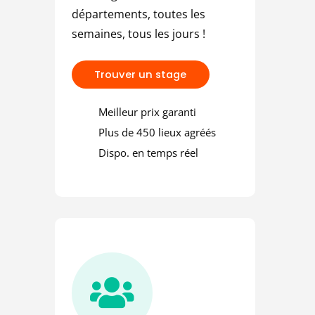
 une amende
départements, toutes les
semaines, tous les jours !
T
r
o
u
v
e
r
u
n
s
t
a
g
e
Meilleur prix garanti
Plus de 450 lieux agréés
Dispo. en temps réel