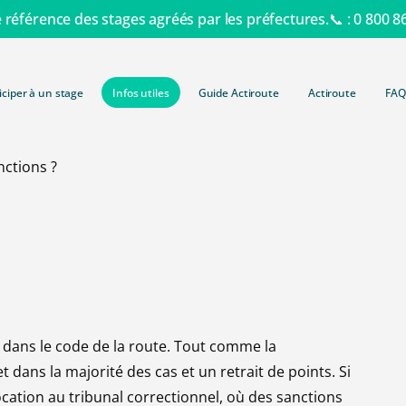
e référence des stages agréés par les préfectures.📞 :
0 800 8
iciper à un stage
Infos utiles
Guide Actiroute
Actiroute
FAQ
Retrait de
nctions ?
Consulter 
Lettre 48N
simple et 
Lettre 48S
Tout savo
Récupérat
r
Autres typ
Barème de
Formation 
Suspensio
Contraven
Formation
Invalidati
Délits rout
Formation
Retrait d
ste dans le code de la route. Tout comme la
Radars et 
Formation 
t dans la majorité des cas et
un retrait de points. Si
Administra
Payer une
cation au tribunal correctionnel, où des sanctions