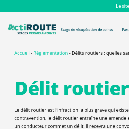
Skip
Le sit
to
main
content
Stage de récupération de points
Part
Accueil
-
Réglementation
-
Délits routiers : quelles sa
Délit
routie
Le délit routier est l’infraction la plus grave qui exi
contravention, le délit routier entraîne
un
e amende e
un conducteur commet un délit, il recevra une convo