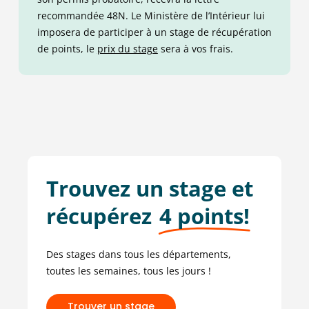
recommandée 48N.
Le
Ministère de l’Intérieur
lui
imposera
de participer à un stage
de récupération
de
point
s, le
prix du stage
sera à vos frais.
Trouvez un stage et
récupérez
4 points!
Des stages dans tous les départements,
toutes les semaines, tous les jours !
T
r
o
u
v
e
r
u
n
s
t
a
g
e