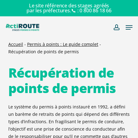
Skip
Le site référence des stages agréés
par les préfectures.📞 :
0 800 86 18 66
to
main
Men
content
account
Accueil
-
Permis à points : Le guide complet
-
Récupération de points de permis
Récupération de
points de permis
Le système du permis à points instauré en 1992, a défini
un barème de retraits de points qui dépend des différents
types d’infractions. En fragilisant le permis de conduire,
l’objectif est une prise de conscience du conducteur afin
de le responsabiliser pour qu’il ne commette pas d’autres