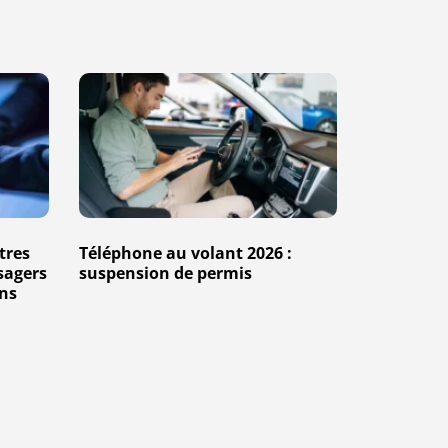
Téléphone
au
volant
2026
:
suspension
tres
Téléphone au volant 2026 :
de
sagers
suspension de permis
permis
ns