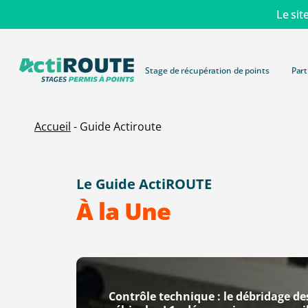
Skip
Le sit
to
main
content
Stage de récupération de points
Part
Accueil
-
Guide Actiroute
Le Guide ActiROUTE
À la Une
Contrôle
technique
Contrôle technique : le débridage de
: