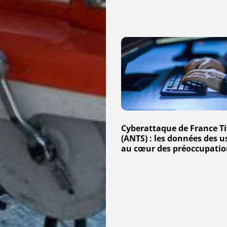
Cyberattaque
de
France
Titres
(ANTS)
:
Cyberattaque de France Ti
les
(ANTS) : les données des u
données
au cœur des préoccupatio
des
usagers
au
cœur
des