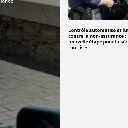
llance
Contester
lutte
contre
la
Contrôle automatisé et lu
non-
contre la non-assurance :
assurance
nouvelle étape pour la séc
:
routière
une
nouvelle
étape
pour
la
sécurité
routière