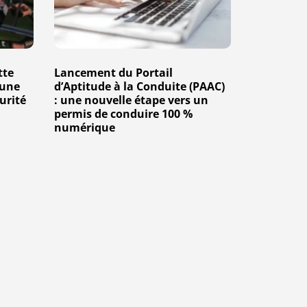
 une amende
d’Aptitude
à
la
tte
Lancement du Portail
Conduite
 une
d’Aptitude à la Conduite (PAAC)
(PAAC)
urité
: une nouvelle étape vers un
:
permis de conduire 100 %
numérique
une
nouvelle
étape
vers
un
permis
de
conduire
100
%