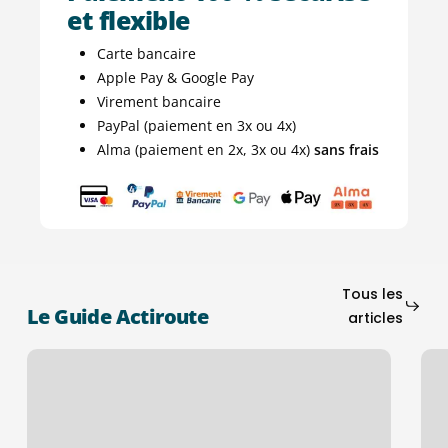
et flexible
Carte bancaire
Apple Pay & Google Pay
Virement bancaire
PayPal (paiement en 3x ou 4x)
Alma (paiement en 2x, 3x ou 4x)
sans frais
Tous les
Le Guide Actiroute
articles
Contrôle
Con
technique
aut
:
et
le
lutt