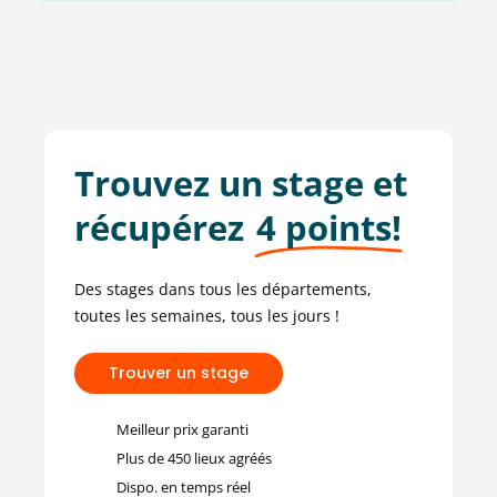
Trouvez un stage et
récupérez
4 points!
Des stages dans tous les départements,
toutes les semaines, tous les jours !
T
r
o
u
v
e
r
u
n
s
t
a
g
e
Meilleur prix garanti
Plus de 450 lieux agréés
Dispo. en temps réel