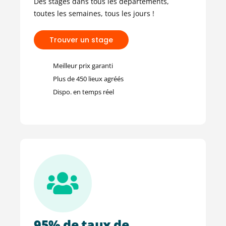
Des stages dans tous les départements,
toutes les semaines, tous les jours !
T
r
o
u
v
e
r
u
n
s
t
a
g
e
Meilleur prix garanti
Plus de 450 lieux agréés
Dispo. en temps réel
95% de taux de