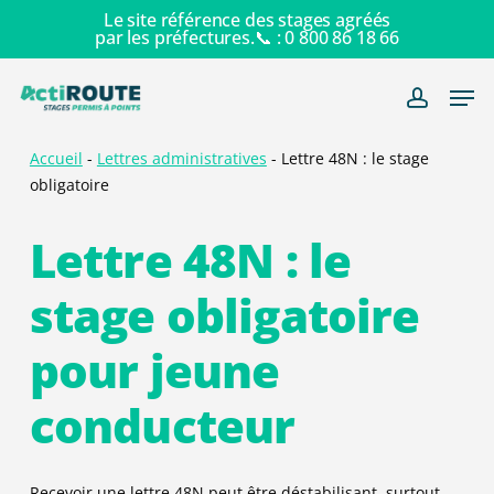
Skip
Le site référence des stages agréés
par les préfectures.📞 :
0 800 86 18 66
to
main
Men
content
account
Accueil
-
Lettres administratives
-
Lettre 48N : le stage
obligatoire
Lettre 48N : le
stage obligatoire
pour jeune
conducteur
Recevoir une lettre 48N peut être déstabilisant, surtout