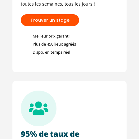
toutes les semaines, tous les jours !
T
r
o
u
v
e
r
u
n
s
t
a
g
e
Meilleur prix garanti
Plus de 450 lieux agréés
Dispo. en temps réel
95% de taux de