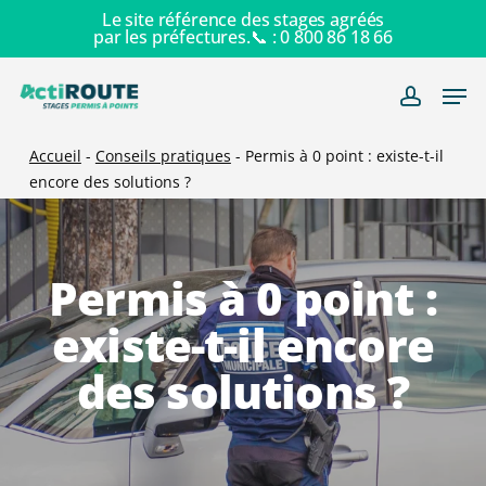
Skip
Le site référence des stages agréés
par les préfectures.📞 :
0 800 86 18 66
to
main
Men
content
account
Accueil
-
Conseils pratiques
-
Permis à 0 point : existe-t-il
encore des solutions ?
Permis à 0 point :
existe-t-il encore
des solutions ?