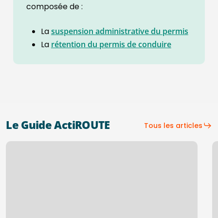
composée de :
La
suspension administrative du permis
La
rétention du permis de conduire
Le Guide ActiROUTE
Tous les articles
Le
É
tachygraphe
d
pour
s
utilitaires
ob
devient
d
obligatoire
v
au
n