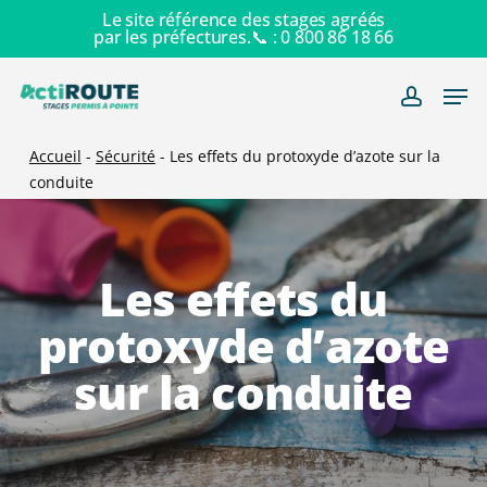
Skip
Le site référence des stages agréés
par les préfectures.📞 :
0 800 86 18 66
to
main
Men
content
account
Accueil
-
Sécurité
-
Les effets du protoxyde d’azote sur la
conduite
Les effets du
protoxyde d’azote
sur la conduite