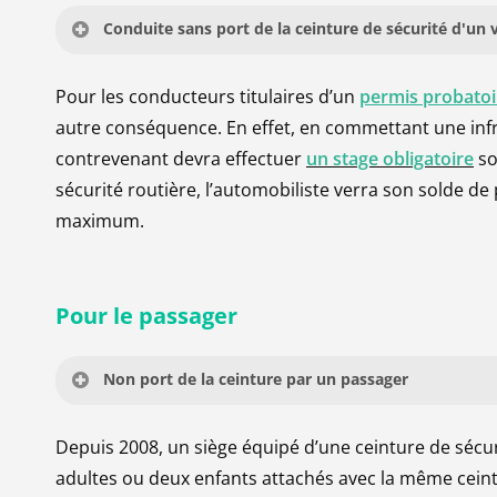
Conduite sans port de la ceinture de sécurité d'un
Type d’infraction :
Contravention de 4ème classe
Pour les conducteurs titulaires d’un
permis probatoi
autre conséquence. En effet, en commettant une infrac
Article du code de la route : R412-1
contrevenant devra effectuer
un stage obligatoire
so
sécurité routière, l’automobiliste verra son solde de
Amende forfaitaire :
135 €
maximum.
Amende minorée :
90 €
(si paiement dans les 1
Amende majorée :
375 €
(après 45 jours sans 
Pour
le
passager
Mesures concernant le permis de conduire :
Non port de la ceinture par un passager
Retrait de 3 points
Type d’infraction :
Contravention de 4ème classe
NB :
Avant de prendre la route, c’est au conducteur
Depuis 2008, un siège équipé d’une ceinture de sécu
bouclé leur ceinture.
adultes ou deux enfants attachés avec la même cein
Article du code de la route : R412-1