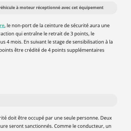
 véhicule à moteur réceptionné avec cet équipement
re
, le non-port de la ceinture de sécurité aura une
tion qui entraîne le retrait de 3 points, le
us 4 mois. En suivant le stage de sensibilisation à la
 points être crédité de 4 points supplémentaires
5 jours)
paiement)
 de s’assurer que tous les passagers ont bien
rité doit être occupé par une seule personne. Deux
ture seront sanctionnés. Comme le conducteur, un