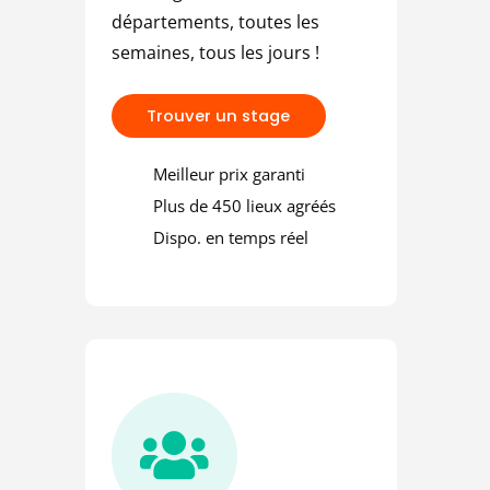
 une amende
départements, toutes les
semaines, tous les jours !
T
r
o
u
v
e
r
u
n
s
t
a
g
e
Meilleur prix garanti
Plus de 450 lieux agréés
Dispo. en temps réel