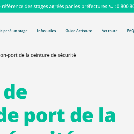
e référence des stages agréés par les préfectures.📞 :
0 800 8
iciper à un stage
Infos utiles
Guide Actiroute
Actiroute
FAQ
Retrait de
on-port de la ceinture de sécurité
Consulter 
Lettre 48N
simple et 
Lettre 48S
Tout savo
Récupérat
de
Autres typ
Barème de
Formation 
Suspensio
Contraven
Formation
Invalidati
de
port
de
la
Délits rout
Formation
Retrait d
Radars et 
Formation 
Administra
Payer une