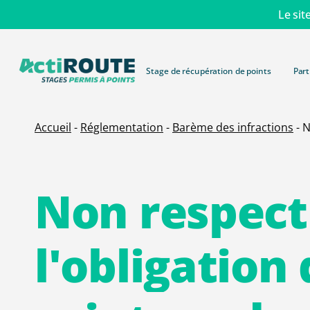
Skip
Le sit
to
main
content
Stage de récupération de points
Part
Accueil
-
Réglementation
-
Barème des infractions
-
N
Non
respect
l'obligation