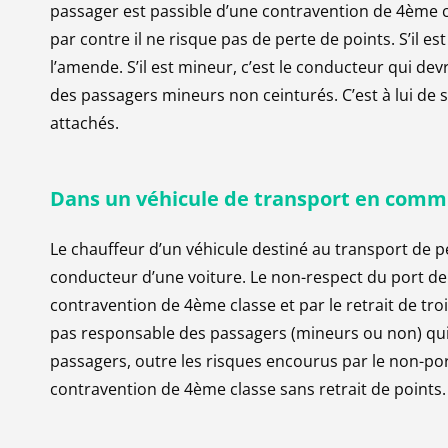
passager est passible d’une contravention de 4ème cl
par contre il ne risque pas de perte de points. S’il e
135
90
Amende forfaitaire :
135 €
l’amende. S’il est mineur, c’est le conducteur qui d
Amende minorée :
90 €
(si paiement dans les 1
des passagers mineurs non ceinturés. C’est à lui de 
Amende majorée :
375 €
(après 45 jours sans 
attachés.
Mesures concernant le permis de conduire :
Dans
un
véhicule
de
transport
en
comm
Pas de retrait de point
Le chauffeur d’un véhicule destiné au transport de
135
90
conducteur d’une voiture. Le non-respect du port de 
contravention de 4ème classe et par le retrait de tro
pas responsable des passagers (mineurs ou non) qui 
passagers, outre les risques encourus par le non-port
contravention de 4ème classe sans retrait de points.