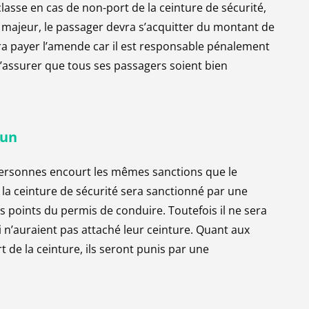
asse en cas de non-port de la ceinture de sécurité,
st majeur, le passager devra s’acquitter du montant de
375
-3
evra payer l’amende car il est responsable pénalement
5 jours)
s’assurer que tous ses passagers soient bien
paiement)
un
 personnes encourt les mêmes sanctions que le
375
-0
la ceinture de sécurité sera sanctionné par une
is points du permis de conduire. Toutefois il ne sera
n’auraient pas attaché leur ceinture. Quant aux
 de la ceinture, ils seront punis par une