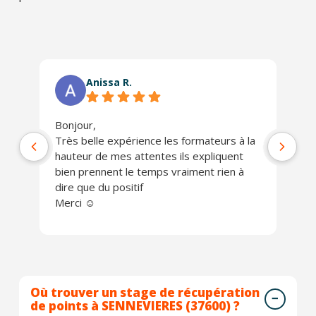
Anissa R.
Bonjour,
Ph
Très belle expérience les formateurs à la
jo
hauteur de mes attentes ils expliquent
Un
bien prennent le temps vraiment rien à
ch
dire que du positif
Je
Merci ☺️
Où trouver un stage de récupération
de points à SENNEVIERES (37600) ?