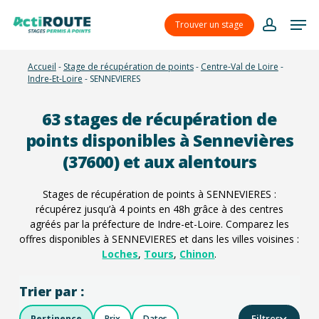
Skip
Menu
Men
to
Trouver un stage
account
main
content
Accueil
-
Stage de récupération de points
-
Centre-Val de Loire
-
Indre-Et-Loire
-
SENNEVIERES
63
stages de récupération de
points disponibles à Sennevières
(37600) et aux alentours
Stages de récupération de points à SENNEVIERES :
récupérez jusqu’à 4 points en 48h grâce à des centres
agréés par la préfecture de Indre-et-Loire. Comparez les
offres disponibles à SENNEVIERES et dans les villes voisines :
Loches
,
Tours
,
Chinon
.
Trier par :
Filtres
Pertinence
Prix
Dates