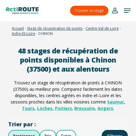
Skip
Menu
Men
to
Trouver un stage
account
main
content
Accueil
-
Stage de récupération de points
-
Centre-Val de Loire
-
Indre-Et-Loire
-
CHINON
48
stages de récupération de
points disponibles à Chinon
(37500) et aux alentours
Trouvez un stage de récupération de points à CHINON
(37500) au meilleur prix. Comparez facilement les dates
disponibles, les centres agréés en Indre-et-Loire et les
sessions proches dans les villes voisines comme
Saumur
,
Tours
,
Loches
,
Poitiers
,
Bressuire
,
Angers
.
Trier par :
Filtres
Pertinence
Prix
Dates