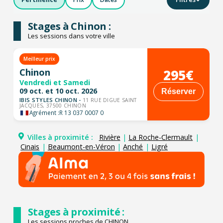
Stages à Chinon :
Les sessions dans votre ville
Meilleur prix
295€
Chinon
Vendredi et Samedi
09 oct. et 10 oct. 2026
Réserver
IBIS STYLES CHINON -
11 RUE DIGUE SAINT
JACQUES, 37500 CHINON
Agrément :
R 13 037 0007 0
Villes à proximité :
Rivière
|
La Roche-Clermault
|
Cinais
|
Beaumont-en-Véron
|
Anché
|
Ligré
Stages à proximité :
Les sessions proches de CHINON