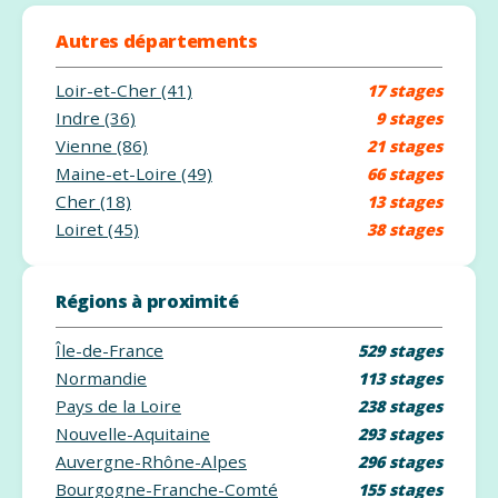
Autres départements
Loir-et-Cher (41)
17 stages
Indre (36)
9 stages
Vienne (86)
21 stages
Maine-et-Loire (49)
66 stages
Cher (18)
13 stages
Loiret (45)
38 stages
Régions à proximité
Île-de-France
529 stages
Normandie
113 stages
Pays de la Loire
238 stages
Nouvelle-Aquitaine
293 stages
Auvergne-Rhône-Alpes
296 stages
Bourgogne-Franche-Comté
155 stages