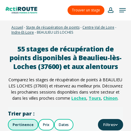
Skip
Menu
Men
to
Trouver un stage
account
main
content
Accueil
-
Stage de récupération de points
-
Centre-Val de Loire
-
Indre-Et-Loire
-
BEAULIEU LES LOCHES
55
stages de récupération de
points disponibles à Beaulieu-lès-
Loches (37600) et aux alentours
Comparez les stages de récupération de points à BEAULIEU
LES LOCHES (37600) et réservez au meilleur prix. Découvrez
les prochaines sessions disponibles dans votre secteur et
dans les villes proches comme
Loches
,
Tours
,
Chinon
.
Trier par :
Filtres
Pertinence
Prix
Dates