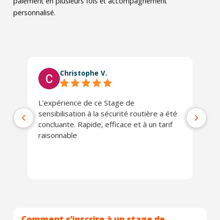
paiement en plusieurs fois et accompagnement
personnalisé.
Christophe V.
L'expérience de ce Stage de
Tr
sensibilisation à la sécurité routière a été
concluante. Rapide, efficace et à un tarif
raisonnable
Comment s’inscrire à un stage de