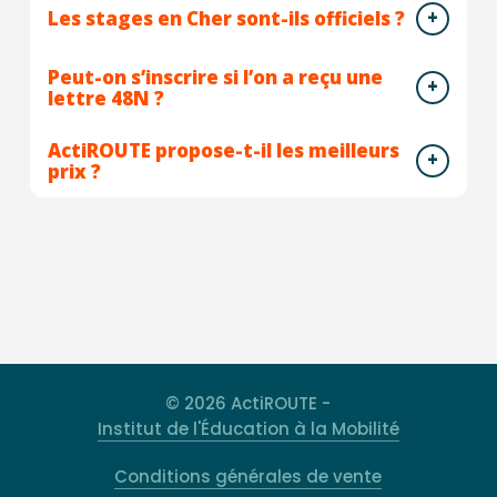
Les stages en Cher sont-ils officiels ?
Peut-on s’inscrire si l’on a reçu une
lettre 48N ?
ActiROUTE propose-t-il les meilleurs
prix ?
© 2026 ActiROUTE -
Institut de l'Éducation à la Mobilité
Conditions générales de vente