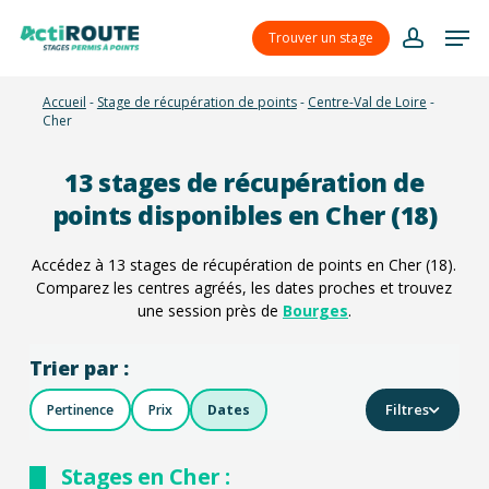
Skip
Menu
Men
to
Trouver un stage
account
main
content
Accueil
-
Stage de récupération de points
-
Centre-Val de Loire
-
Cher
13
stages de récupération de
points disponibles en Cher (18)
Accédez à
13
stages de récupération de points en Cher (18).
Comparez les centres agréés, les dates proches et trouvez
une session près de
Bourges
.
Trier par :
Filtres
Pertinence
Prix
Dates
Stages en Cher :