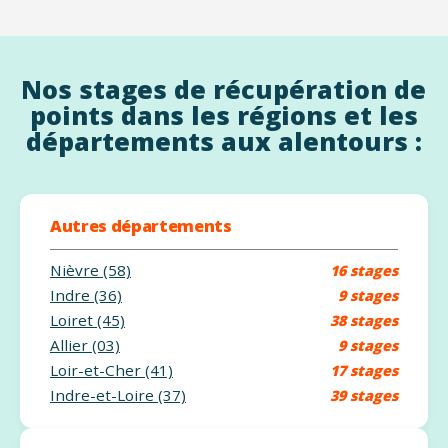
Nos stages de récupération de
points dans les régions et les
départements aux alentours :
Autres départements
Nièvre (58)
16 stages
Indre (36)
9 stages
Loiret (45)
38 stages
Allier (03)
9 stages
Loir-et-Cher (41)
17 stages
Indre-et-Loire (37)
39 stages