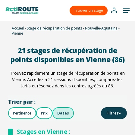
Skip
Menu
Men
to
Trouver un stage
account
main
content
Accueil
-
Stage de récupération de points
-
Nouvelle-Aquitaine
-
Vienne
21
stages de récupération de
points disponibles en Vienne (86)
Trouvez rapidement un stage de récupération de points en
Vienne. Accédez à
21
sessions disponibles, comparez les
tarifs et réservez dans les centres agréés du 86.
Trier par :
Filtres
Pertinence
Prix
Dates
Stages en Vienne :