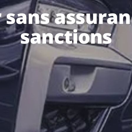
 sans assuranc
sanctions