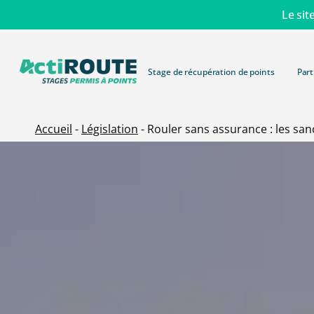
Skip
Le sit
to
main
content
Stage de récupération de points
Part
Accueil
-
Législation
-
Rouler sans assurance : les san