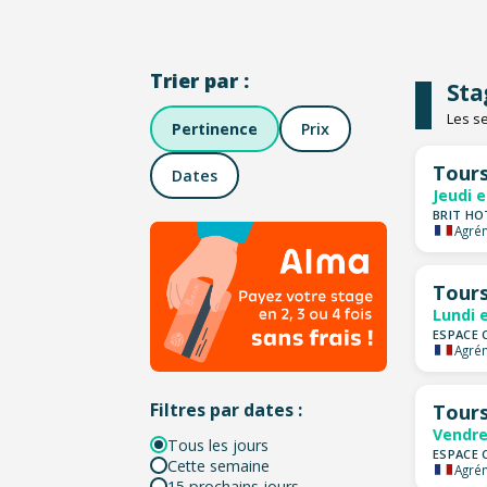
Trier par :
Sta
Les se
Pertinence
Prix
Tour
Dates
Jeudi 
BRIT HO
Agrém
Tour
Lundi 
ESPACE 
Agrém
Filtres par dates :
Tour
Vendre
Tous les jours
ESPACE 
Cette semaine
Agrém
15 prochains jours