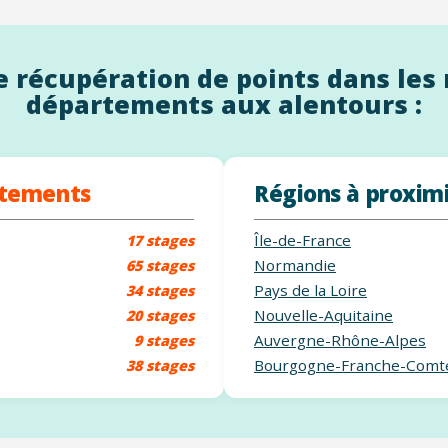
 récupération de points dans les 
départements aux alentours :
rtements
Régions à proxim
Île-de-France
17 stages
Normandie
65 stages
Pays de la Loire
34 stages
Nouvelle-Aquitaine
20 stages
Auvergne-Rhône-Alpes
9 stages
Bourgogne-Franche-Comt
38 stages