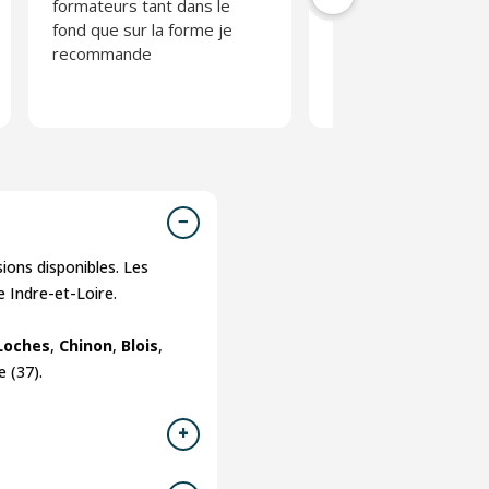
formateurs tant dans le
des super animateur
fond que sur la forme je
ont su nous encadre
recommande
nous faire vivre ce s
avec un grand plaisir
partage je recomm
vivement merci à vous
notre stage fu très
agréable.
ions disponibles. Les
 Indre-et-Loire.
Loches
,
Chinon
,
Blois
,
 (37).