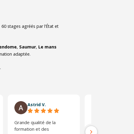
à
60
stages agréés par l’État et
endome
,
Saumur
,
Le mans
rmation adaptée.
.
Astrid V.
RICHARD F.
Grande qualité de la
Rien à redire 10 sur
formation et des
Aurélien et Christine