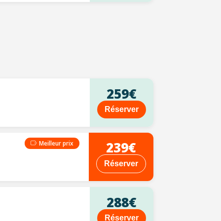
259€
Réserver
239€
Meilleur prix
Réserver
288€
Réserver