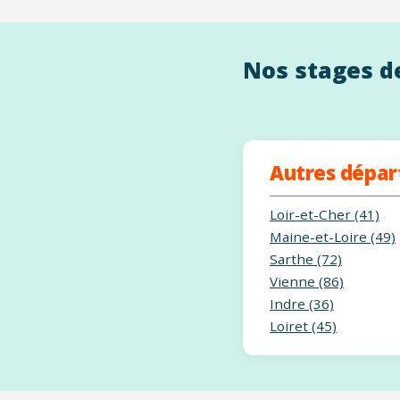
Nos stages de
Autres dépa
Loir-et-Cher (41)
Maine-et-Loire (49)
Sarthe (72)
Vienne (86)
Indre (36)
Loiret (45)