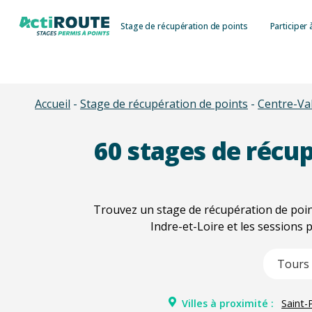
Skip
Stage de récupération de points
Participer 
to
main
content
Accueil
-
Stage de récupération de points
-
Centre-Val
60
stages de récup
Trouvez un stage de récupération de point
Indre-et-Loire et les sessions 
Type 2 or m
Villes à proximité :
Saint-