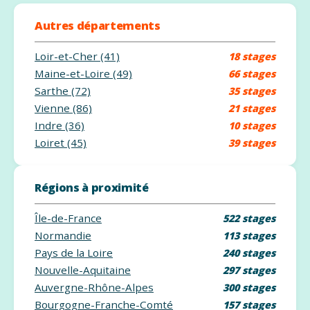
Autres départements
Loir-et-Cher (41)
18 stages
Maine-et-Loire (49)
66 stages
Sarthe (72)
35 stages
Vienne (86)
21 stages
Indre (36)
10 stages
Loiret (45)
39 stages
Régions à proximité
Île-de-France
522 stages
Normandie
113 stages
Pays de la Loire
240 stages
Nouvelle-Aquitaine
297 stages
Auvergne-Rhône-Alpes
300 stages
Bourgogne-Franche-Comté
157 stages