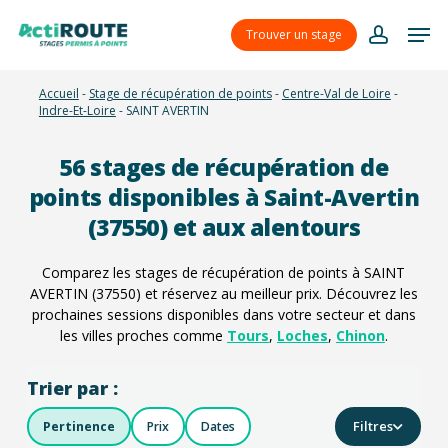
Skip
Menu
Men
to
Trouver un stage
account
main
content
Accueil
-
Stage de récupération de points
-
Centre-Val de Loire
-
Indre-Et-Loire
-
SAINT AVERTIN
56
stages de récupération de
points disponibles à Saint-Avertin
(37550) et aux alentours
Comparez les stages de récupération de points à SAINT
AVERTIN (37550) et réservez au meilleur prix. Découvrez les
prochaines sessions disponibles dans votre secteur et dans
les villes proches comme
Tours
,
Loches
,
Chinon
.
Trier par :
Filtres
Pertinence
Prix
Dates