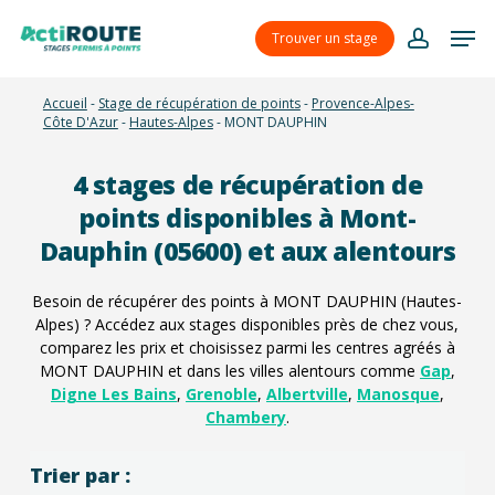
Skip
Menu
Men
to
Trouver un stage
account
main
content
Accueil
-
Stage de récupération de points
-
Provence-Alpes-
Côte D'Azur
-
Hautes-Alpes
-
MONT DAUPHIN
4
stages de récupération de
points disponibles à Mont-
Dauphin (05600) et aux alentours
Besoin de récupérer des points à MONT DAUPHIN (Hautes-
Alpes) ? Accédez aux stages disponibles près de chez vous,
comparez les prix et choisissez parmi les centres agréés à
MONT DAUPHIN et dans les villes alentours comme
Gap
,
Digne Les Bains
,
Grenoble
,
Albertville
,
Manosque
,
Chambery
.
Trier par :