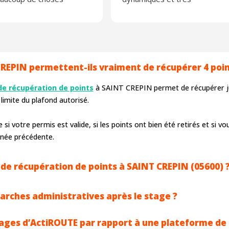
prises.
professionnels. Je
 recommande fortement
recommande vivement
Actiroute, entreprise
sérieuse
REPIN permettent-ils vraiment de récupérer 4 poin
de récupération de points
à SAINT CREPIN permet de récupérer ju
limite du plafond autorisé.
si votre permis est valide, si les points ont bien été retirés et si vo
nnée précédente.
de récupération de points à SAINT CREPIN (05600) 
marches administratives après le stage ?
tages d’ActiROUTE par rapport à une plateforme de