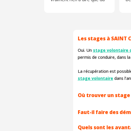
positif
ap
Merci ☺️
Je
Les stages à SAINT C
Oui. Un
stage volontaire 
permis de conduire, dans la 
La récupération est possible 
stage volontaire
dans l’a
Où trouver un stage 
Faut-il faire des dé
Quels sont les avan