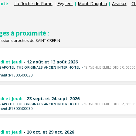
mité :
La Roche-de-Rame
|
Eygliers
|
Mont-Dauphin
|
Arvieux
|
C
ges à proximité :
essions proches de SAINT CREPIN
di et Jeudi
-
12 août et 13 août 2026
GAPOTEL THE ORIGINALS ANCIEN INTER HOTEL -
18 AVENUE EMILE DIDIER, 05000
ent :
R1300500030
di et Jeudi
-
23 sept. et 24 sept. 2026
GAPOTEL THE ORIGINALS ANCIEN INTER HOTEL -
18 AVENUE EMILE DIDIER, 05000
ent :
R1300500030
di et Jeudi
-
28 oct. et 29 oct. 2026