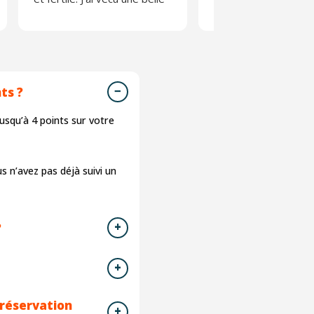
expérience.
une équipe des plus
agréable. L'effet de
composé de person
tous horizons perme
s'exprimer et débatt
ts ?
librement. Une belle
expérience.
squ’à 4 points sur votre
N'en prenez pas l'ha
pour autant 😉
us n’avez pas déjà suivi un
?
 réservation