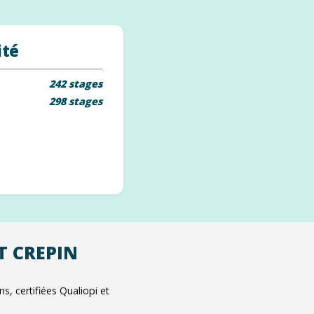
ité
242 stages
298 stages
NT CREPIN
, certifiées Qualiopi et