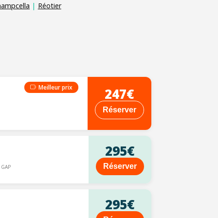
hampcella
|
Réotier
Meilleur prix
247€
Réserver
295€
Réserver
 GAP
295€