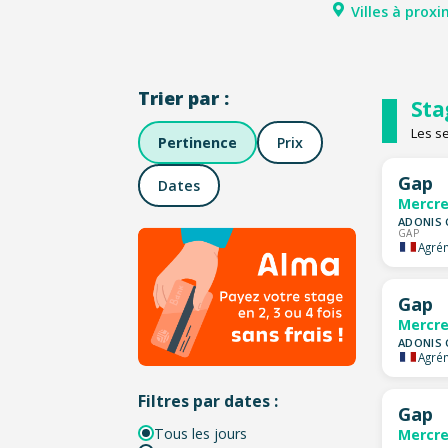
Villes à proxi
Trier par :
Sta
Les s
Pertinence
Prix
Gap
Dates
Mercre
ADONIS 
GAP
Agrém
Gap
Mercre
ADONIS 
Agrém
Filtres par dates :
Gap
Tous les jours
Mercre