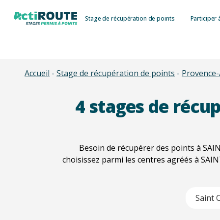
Skip
Stage de récupération de points
Participer 
to
main
content
Accueil
-
Stage de récupération de points
-
Provence-
4
stages de récup
Besoin de récupérer des points à SAIN
choisissez parmi les centres agréés à SAI
Type 2 or m