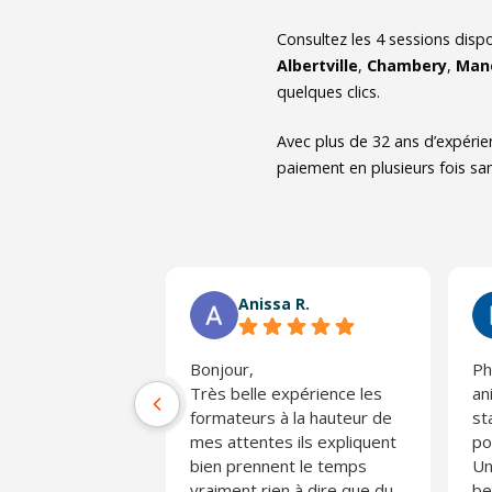
Consultez les
4
sessions dispo
Albertville
,
Chambery
,
Man
quelques clics.
Avec plus de 32 ans d’expérie
paiement en plusieurs fois san
Anissa R.
Bonjour,
Ph
Très belle expérience les
an
formateurs à la hauteur de
st
mes attentes ils expliquent
po
bien prennent le temps
Un
vraiment rien à dire que du
be