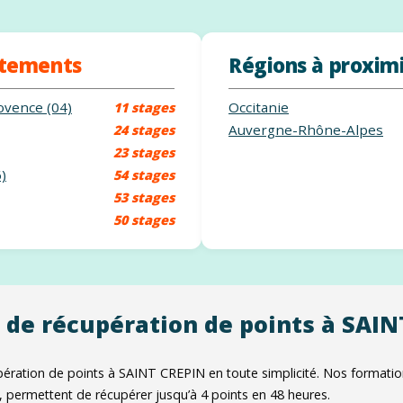
rtements
Régions à proxim
ovence (04)
Occitanie
11 stages
Auvergne-Rhône-Alpes
24 stages
23 stages
)
54 stages
53 stages
50 stages
 de récupération de points à SAI
ération de points à SAINT CREPIN en toute simplicité. Nos formations
, permettent de récupérer jusqu’à 4 points en 48 heures.