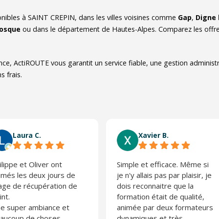
nibles à SAINT CREPIN, dans les villes voisines comme
Gap
,
Digne 
osque
ou dans le département de Hautes-Alpes. Comparez les offres
nce, ActiROUTE vous garantit un service fiable, une gestion administ
s frais.
Laura C.
Xavier B.
ilippe et Oliver ont
Simple et efficace. Même si
imés les deux jours de
je n'y allais pas par plaisir, je
age de récupération de
dois reconnaitre que la
int.
formation était de qualité,
e super ambiance et
animée par deux formateurs
aucoup de choses
dynamiques et très