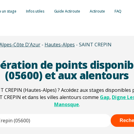
à un stage
Infos utiles
Guide Actiroute
Actiroute
FAQ
Retrait de point
Alpes-Côte D'Azur
-
Hautes-Alpes
-
SAINT CREPIN
Consulter son s
Lettre 48N : le 
simple et rapide
Lettre 48SI : In
Tout savoir sur
ération de points disponib
Récupération de
Autres types de 
Barème des infr
Formation sécuri
(05600) et aux alentours
Suspension du p
Contraventions
Formation condu
Invalidation du 
T CREPIN (Hautes-Alpes) ? Accédez aux stages disponibles p
Délits routiers :
Formation éco-
NT CREPIN et dans les villes alentours comme
Gap
,
Digne Le
Retrait du permi
Radars et contr
Formation à la 
Manosque
.
Administrative 
Payer une amend
Reche
Contester une 
ore characters for results.