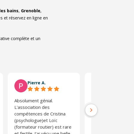
les bains
,
Grenoble
,
 et réservez en ligne en
rative complète et un
Pierre A.
Régis L.
Absolument génial.
Stage très enrichiss
L'association des
l'on prend conscienc
compétences de Cristina
risques d'une condui
(psychologue)et Loïc
parfois non adaptée.
(formateur routier) est rare
Absolument pas
et fertile. J'ai vécu une belle
moralisateur et anim