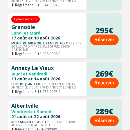
ANNECY LE VIEUX, 74940 ANNECY LE VIEUX
Agrément :
R 13 074 0007 0
1 place restante
Grenoble
295€
Lundi et Mardi
17 août et 18 août 2026
Réserver
MERCURE GRENOBLE CENTRE ALPOTEL -
12
BOULEVARD MARÉCHAL JOFFRE, 38000
GRENOBLE
Agrément :
R 13 038 0008 0
Annecy Le Vieux
269€
Jeudi et Vendredi
13 août et 14 août 2026
Réserver
CENTRE JEAN XXIII -
10 CHEMIN DU BRAY
ANNECY LE VIEUX, 74940 ANNECY LE VIEUX
Agrément :
R 13 074 0007 0
Albertville
289€
Vendredi et Samedi
21 août et 22 août 2026
Réserver
RESTAURANT L'ART LIE -
8 PLACE CHARLES
ALBERT, 73200 ALBERTVILLE
Agrément :
R1307300080