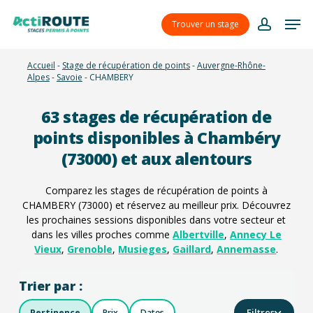
Skip
Menu
Men
to
Trouver un stage
account
main
content
Accueil
-
Stage de récupération de points
-
Auvergne-Rhône-
Alpes
-
Savoie
-
CHAMBERY
63
stages de récupération de
points disponibles à Chambéry
(73000) et aux alentours
Comparez les stages de récupération de points à
CHAMBERY (73000) et réservez au meilleur prix. Découvrez
les prochaines sessions disponibles dans votre secteur et
dans les villes proches comme
Albertville
,
Annecy Le
Vieux
,
Grenoble
,
Musieges
,
Gaillard
,
Annemasse
.
Trier par :
Filtres
Pertinence
Prix
Dates