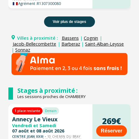
Agrément :
R1307300080
Voir plus de stages
Villes à proximité :
Bassens
|
Cognin
|
Jacob-Bellecombette
|
Barberaz
|
Saint-Alban-Leysse
|
Sonnaz
Stages à proximité :
Les sessions proches de CHAMBERY
1 place restante
Demain
Annecy Le Vieux
269€
Vendredi et Samedi
07 août et 08 août 2026
Réserver
CENTRE JEAN XXIII -
10 CHEMIN DU BRAY