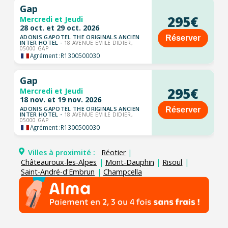
Gap
295€
Mercredi et Jeudi
28 oct. et 29 oct. 2026
ADONIS GAPOTEL THE ORIGINALS ANCIEN
Réserver
INTER HOTEL -
18 AVENUE EMILE DIDIER,
05000 GAP
Agrément :
R1300500030
Gap
295€
Mercredi et Jeudi
18 nov. et 19 nov. 2026
ADONIS GAPOTEL THE ORIGINALS ANCIEN
Réserver
INTER HOTEL -
18 AVENUE EMILE DIDIER,
05000 GAP
Agrément :
R1300500030
Villes à proximité :
Réotier
|
Châteauroux-les-Alpes
|
Mont-Dauphin
|
Risoul
|
Saint-André-d'Embrun
|
Champcella