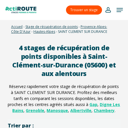
Skip
Menu
Men
to
Trouver un stage
account
main
content
Accueil
-
Stage de récupération de points
-
Provence-Alpes-
Côte D'Azur
-
Hautes-Alpes
-
SAINT CLEMENT SUR DURANCE
4
stages de récupération de
points disponibles à Saint-
Clément-sur-Durance (05600) et
aux alentours
Réservez rapidement votre stage de récupération de points
à SAINT CLEMENT SUR DURANCE. Profitez des meilleurs
tarifs en comparant les sessions disponibles, les dates
proches et les centres agréés situés aussi à
Gap
,
Digne Les
Bains
,
Grenoble
,
Manosque
,
Albertville
,
Chambery
.
Trier par :