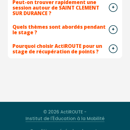
Peut-on trouver rapidement une
session autour de SAINT CLEMENT
SUR DURANCE ?
Quels thèmes sont abordés pendant
le stage ?
Pourquoi choisir ActiROUTE pour un
stage de récupération de points ?
© 2026 ActiROUTE -
Institut de l'Éducation à la Mobilité