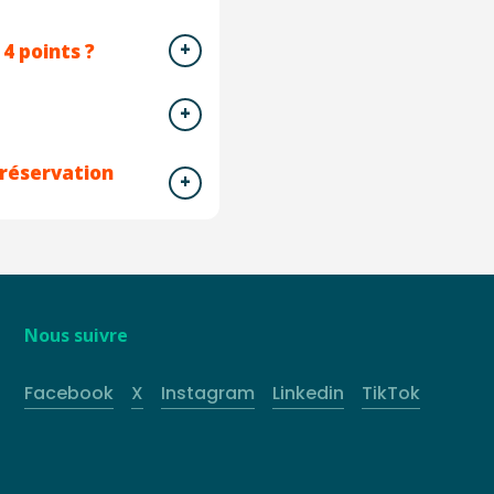
4 points ?
 réservation
Nous suivre
Facebook
X
Instagram
Linkedin
TikTok