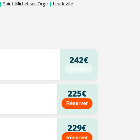
|
Saint-Michel-sur-Orge
|
Leudeville
242€
Complet
225€
Réserver
229€
Réserver