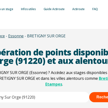
à un stage
Infos utiles
Guide Actiroute
Actiroute
FAQ
Retrait de point
nce
-
Essonne
-
BRETIGNY SUR ORGE
Consulter son s
Lettre 48N : le 
simple et rapide
Lettre 48SI : In
Tout savoir sur
ération de points disponib
Récupération de
Autres types de 
Barème des infr
Formation sécuri
rge (91220) et aux alentou
Suspension du p
Contraventions
Formation condu
Invalidation du 
IGNY SUR ORGE (Essonne) ? Accédez aux stages disponibles p
Délits routiers :
Formation éco-
 BRETIGNY SUR ORGE et dans les villes alentours comme
Bret
Retrait du permi
Radars et contr
Formation à la 
Etampes
.
Administrative 
Payer une amend
Reche
Contester une 
ore characters for results.