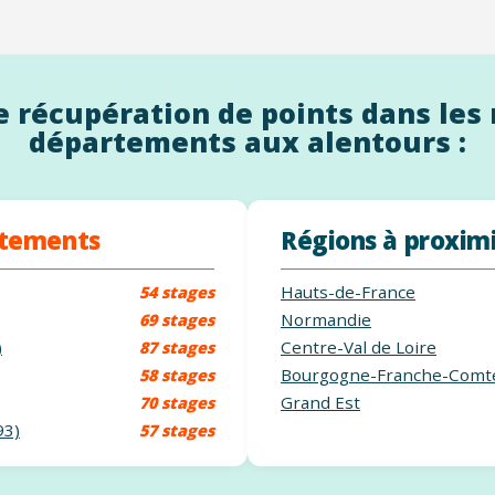
 récupération de points dans les 
départements aux alentours :
rtements
Régions à proxim
Hauts-de-France
54 stages
Normandie
69 stages
)
Centre-Val de Loire
87 stages
Bourgogne-Franche-Comt
58 stages
Grand Est
70 stages
93)
57 stages