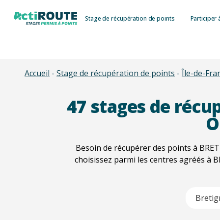
Skip
Stage de récupération de points
Participer 
to
main
content
Accueil
-
Stage de récupération de points
-
Île-de-Fra
47
stages de récup
O
Besoin de récupérer des points à BRET
choisissez parmi les centres agréés à
Type 2 or m