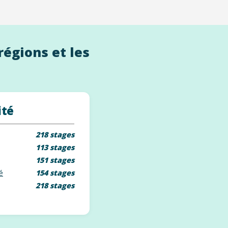
régions et les
ité
218 stages
113 stages
151 stages
é
154 stages
218 stages