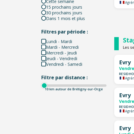
Cette semaine
Agrém
15 prochains jours
30 prochains jours
Dans 1 mois et plus
Filtres par période :
Sta
Lundi - Mardi
Mardi - Mercredi
Les s
Mercredi - Jeudi
Jeudi - Vendredi
Evry
Vendredi - Samedi
Vendre
RESIDHO
Filtre par distance :
Agrém
10
km autour de Brétigny-sur-Orge
Evry
Vendre
RESIDHO
Agrém
Evry