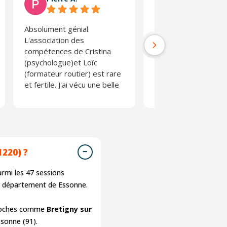
Absolument génial.
Stage très enrichiss
L'association des
l'on prend conscienc
compétences de Cristina
risques d'une condui
(psychologue)et Loïc
parfois non adaptée.
(formateur routier) est rare
Absolument pas
et fertile. J'ai vécu une belle
moralisateur et anim
expérience.
une équipe des plus
agréable. L'effet de
composé de person
tous horizons perme
s'exprimer et débatt
220) ?
librement. Une belle
expérience.
rmi les
47
sessions
N'en prenez pas l'ha
du département de Essonne.
pour autant 😉
 proches comme
Bretigny sur
sonne (91).