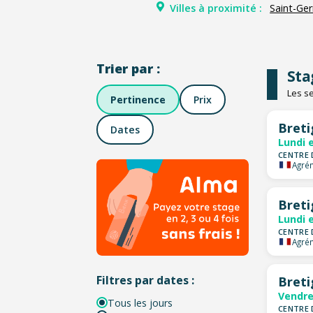
Villes à proximité :
Saint-Ge
Trier par :
Sta
Les se
Pertinence
Prix
Breti
Dates
Lundi 
CENTRE 
Agrém
Breti
Lundi 
CENTRE 
Agrém
Filtres par dates :
Breti
Vendre
Tous les jours
CENTRE 