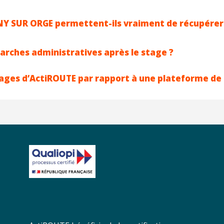
NY SUR ORGE permettent-ils vraiment de récupérer 
marches administratives après le stage ?
tages d’ActiROUTE par rapport à une plateforme de