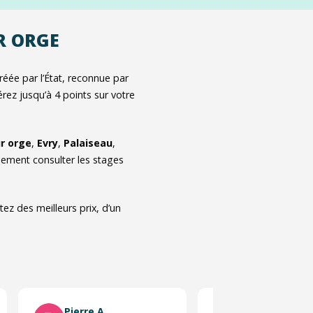
UR ORGE
éée par l’État, reconnue par
rez jusqu’à 4 points sur votre
ur orge
,
Evry
,
Palaiseau
,
lement consulter les stages
ez des meilleurs prix, d’un
Pierre A.
Régis L.