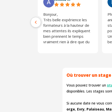
Bonjour,
Ph
Très belle expérience les
an
formateurs à la hauteur de
st
mes attentes ils expliquent
po
bien prennent le temps
Un
vraiment rien à dire que du
be
positif
ap
Merci ☺️
Je
Où trouver un stage
Vous pouvez trouver un
st
disponibles. Les stages so
Si aucune date ne vous con
orge
,
Evry
,
Palaiseau
,
Ma