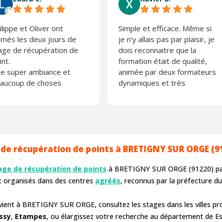
ilippe et Oliver ont
Simple et efficace. Même si
imés les deux jours de
je n'y allais pas par plaisir, je
age de récupération de
dois reconnaitre que la
int.
formation était de qualité,
e super ambiance et
animée par deux formateurs
aucoup de choses
dynamiques et très
prises.
professionnels. Je
 recommande fortement
recommande vivement
Actiroute, entreprise
sérieuse
 de récupération de points à BRETIGNY SUR ORGE (91
age de récupération de points
à BRETIGNY SUR ORGE (91220) pa
nt organisés dans des centres
agréés
, reconnus par la préfecture 
vient à BRETIGNY SUR ORGE, consultez les stages dans les villes
ssy
,
Etampes
, ou élargissez votre recherche au département de Es