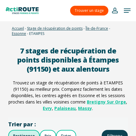
Skip
Menu
Men
to
Trouver un stage
account
main
content
Accueil
-
Stage de récupération de points
-
Île-de-France
-
Essonne
-
ETAMPES
7
stages de récupération de
points disponibles à Étampes
(91150) et aux alentours
Trouvez un stage de récupération de points à ETAMPES
(91150) au meilleur prix. Comparez facilement les dates
disponibles, les centres agréés en Essonne et les sessions
proches dans les villes voisines comme
Bretigny Sur Orge
,
Evry
,
Palaiseau
,
Massy
.
Trier par :
Filtres
Pertinence
Prix
Dates