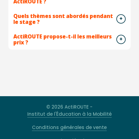
ActiROUTE ?
Quels thèmes sont abordés pendant
le stage ?
ActiROUTE propose-t-il les meilleurs
prix ?
© 2026 ActiROUTE -
Institut de l'Éducation à la Mobilité
Conditions générales de vente