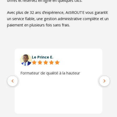
offres et réservez en ligne en quelques clics.
Avec plus de 32 ans d’expérience, ActiROUTE vous garantit
un service fiable, une gestion administrative complète et un
paiement en plusieurs fois sans frais.
Le Prince E.
Formateur de qualité à la hauteur
L'
se
co
ra