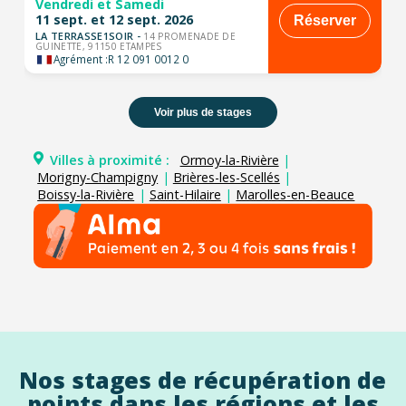
Vendredi et Samedi
11 sept. et 12 sept. 2026
Réserver
LA TERRASSE1SOIR -
14 PROMENADE DE
GUINETTE, 91150 ETAMPES
Agrément :
R 12 091 0012 0
Voir plus de stages
Villes à proximité :
Ormoy-la-Rivière
|
Morigny-Champigny
|
Brières-les-Scellés
|
Boissy-la-Rivière
|
Saint-Hilaire
|
Marolles-en-Beauce
Nos stages de récupération de
points dans les régions et les