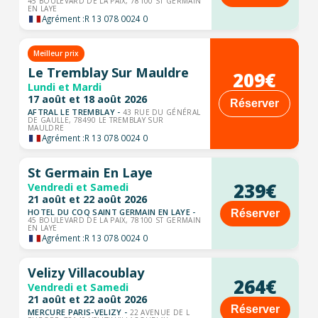
45 BOULEVARD DE LA PAIX, 78100 ST GERMAIN
EN LAYE
Agrément :
R 13 078 0024 0
Meilleur prix
Le Tremblay Sur Mauldre
209€
Lundi et Mardi
17 août et 18 août 2026
Réserver
AFTRAL LE TREMBLAY -
43 RUE DU GÉNÉRAL
DE GAULLE, 78490 LE TREMBLAY SUR
MAULDRE
Agrément :
R 13 078 0024 0
St Germain En Laye
239€
Vendredi et Samedi
21 août et 22 août 2026
HOTEL DU COQ SAINT GERMAIN EN LAYE -
Réserver
45 BOULEVARD DE LA PAIX, 78100 ST GERMAIN
EN LAYE
Agrément :
R 13 078 0024 0
Velizy Villacoublay
264€
Vendredi et Samedi
21 août et 22 août 2026
Réserver
MERCURE PARIS-VELIZY -
22 AVENUE DE L