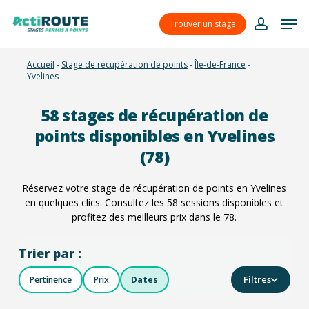
Skip
Menu
Men
to
Trouver un stage
account
main
content
Accueil
-
Stage de récupération de points
-
Île-de-France
-
Yvelines
58
stages de récupération de
points disponibles en Yvelines
(78)
Réservez votre stage de récupération de points en Yvelines
en quelques clics. Consultez les
58
sessions disponibles et
profitez des meilleurs prix dans le 78.
Trier par :
Filtres
Pertinence
Prix
Dates