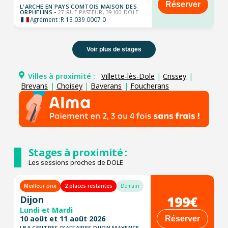
Réserver
L'ARCHE EN PAYS COMTOIS MAISON DES
ORPHELINS -
27 RUE PASTEUR, 39100 DOLE
Agrément :
R 13 039 0007 0
Voir plus de stages
Villes à proximité :
Villette-lès-Dole
|
Crissey
|
Brevans
|
Choisey
|
Baverans
|
Foucherans
Stages à proximité :
Les sessions proches de DOLE
Meilleur prix
2 places restantes
Demain
199€
Dijon
Lundi et Mardi
10 août et 11 août 2026
Réserver
LBA CENTRES D’AFFAIRES DIJON MAYENCE -