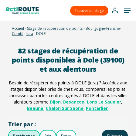
Skip
Menu
Men
to
Trouver un stage
account
main
content
Accueil
-
Stage de récupération de points
-
Bourgogne-Franche-
Comté
-
Jura
-
DOLE
82
stages de récupération de
points disponibles à Dole (39100)
et aux alentours
Besoin de récupérer des points à DOLE (Jura) ? Accédez aux
stages disponibles près de chez vous, comparez les prix et
choisissez parmi les centres agréés à DOLE et dans les villes
alentours comme
Dijon
,
Besancon
,
Lons Le Saunier
,
Beaune
,
Chalon Sur Saone
,
Pontarlier
.
Trier par :
Filtres
Pertinence
Prix
Dates