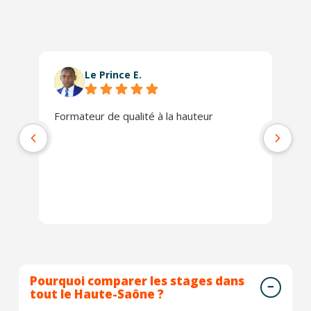
Le Prince E.
Formateur de qualité à la hauteur
L'
se
co
ra
Pourquoi comparer les stages dans
tout le Haute-Saône ?