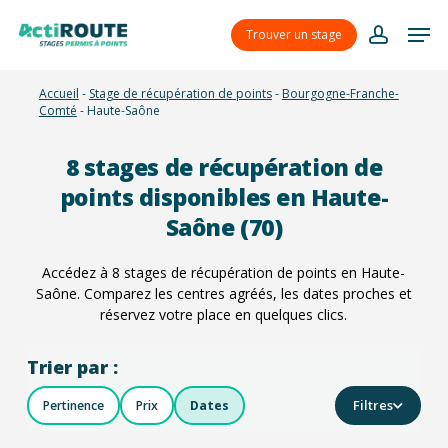
Skip
Menu
Men
to
Trouver un stage
account
main
content
Accueil
-
Stage de récupération de points
-
Bourgogne-Franche-
Comté
-
Haute-Saône
8
stages de récupération de
points disponibles en Haute-
Saône (70)
Accédez à
8
stages de récupération de points en Haute-
Saône. Comparez les centres agréés, les dates proches et
réservez votre place en quelques clics.
Trier par :
Filtres
Pertinence
Prix
Dates