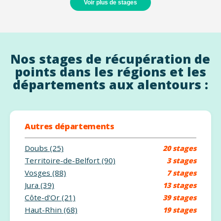
Voir plus de stages
Nos stages de récupération de
points dans les régions et les
départements aux alentours :
Autres départements
Doubs (25)
20 stages
Territoire-de-Belfort (90)
3 stages
Vosges (88)
7 stages
Jura (39)
13 stages
Côte-d'Or (21)
39 stages
Haut-Rhin (68)
19 stages