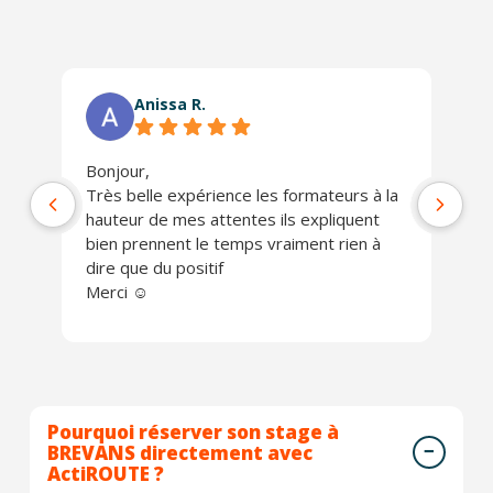
Anissa R.
Bonjour,
Ph
Très belle expérience les formateurs à la
jo
hauteur de mes attentes ils expliquent
Un
bien prennent le temps vraiment rien à
ch
dire que du positif
Je
Merci ☺️
Pourquoi réserver son stage à
BREVANS directement avec
ActiROUTE ?