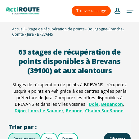
Skip
Menu
Men
to
Trouver un stage
account
main
content
Accueil
-
Stage de récupération de points
-
Bourgogne-Franche-
Comté
-
Jura
-
BREVANS
63
stages de récupération de
points disponibles à Brevans
(39100) et aux alentours
Stages de récupération de points à BREVANS : récupérez
jusqu’à 4 points en 48h grâce à des centres agréés par la
préfecture de Jura. Comparez les offres disponibles à
BREVANS et dans les villes voisines :
Dole
,
Besancon
,
Dijon
,
Lons Le Saunier
,
Beaune
,
Chalon Sur Saone
.
Trier par :
Filtres
Pertinence
Prix
Dates