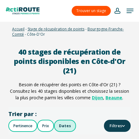
Skip
Menu
Men
to
Trouver un stage
account
main
content
Accueil
-
Stage de récupération de points
-
Bourgogne-Franche-
Comté
-
Côte-D'Or
40
stages de récupération de
points disponibles en Côte-d'Or
(21)
Besoin de récupérer des points en Côte-d'Or (21) ?
Consultez les
40
stages disponibles et choisissez la session
la plus proche parmi les villes comme
Dijon
,
Beaune
.
Trier par :
Filtres
Pertinence
Prix
Dates