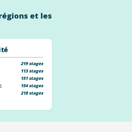
régions et les
ité
219 stages
113 stages
151 stages
é
154 stages
218 stages