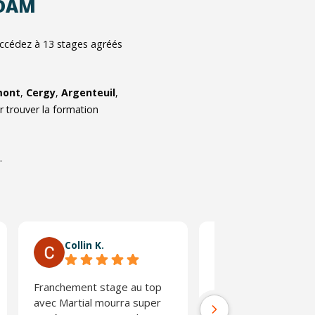
ADAM
Accédez à
13
stages agréés
mont
,
Cergy
,
Argenteuil
,
r trouver la formation
.
Collin K.
marmar E.
Franchement stage au top
Lieu bien situé et b
avec Martial mourra super
ambiance