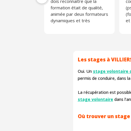
dois reconnaitre que la
co
formation était de qualité,
(p
animée par deux formateurs
(f
dynamiques et très
et
professionnels. Je
ex
recommande vivement
Actiroute, entreprise
sérieuse
Les stages à VILLIER
Oui. Un
stage volontaire 
permis de conduire, dans la 
La récupération est possible 
stage volontaire
dans l’a
Où trouver un stage 