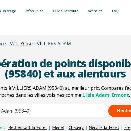
à un stage
Infos utiles
Guide Actiroute
Actiroute
FAQ
Retrait de point
nce
-
Val-D'Oise
-
VILLIERS ADAM
Consulter son s
Lettre 48N : le 
simple et rapide
Lettre 48SI : In
Tout savoir sur
ération de points disponib
Récupération de
Autres types de 
Barème des infr
Formation sécuri
(95840) et aux alentours
Suspension du p
Contraventions
Formation condu
Invalidation du 
ts à VILLIERS ADAM (95840) au meilleur prix. Comparez faci
Délits routiers :
Formation éco-
proches dans les villes voisines comme
L Isle Adam
,
Ermont
Retrait du permi
Radars et contr
Formation à la 
Administrative 
Payer une amend
Reche
ore characters for results.
Contester une 
é :
Béthemont-la-Forêt
|
Mériel
|
Chauvry
|
Nerville-la-Forêt
|
Fré