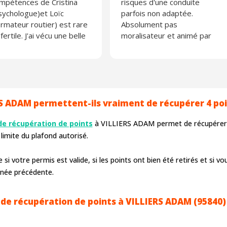
mpétences de Cristina
risques d'une conduite
sychologue)et Loïc
parfois non adaptée.
ormateur routier) est rare
Absolument pas
 fertile. J'ai vécu une belle
moralisateur et animé par
périence.
une équipe des plus
agréable. L'effet de groupe
composé de personnes de
tous horizons permet de
s'exprimer et débattre très
S ADAM permettent-ils vraiment de récupérer 4 poi
librement. Une belle
expérience.
de récupération de points
à VILLIERS ADAM permet de récupérer j
N'en prenez pas l'habitude
limite du plafond autorisé.
pour autant 😉
si votre permis est valide, si les points ont bien été retirés et si vo
nnée précédente.
de récupération de points à VILLIERS ADAM (95840)