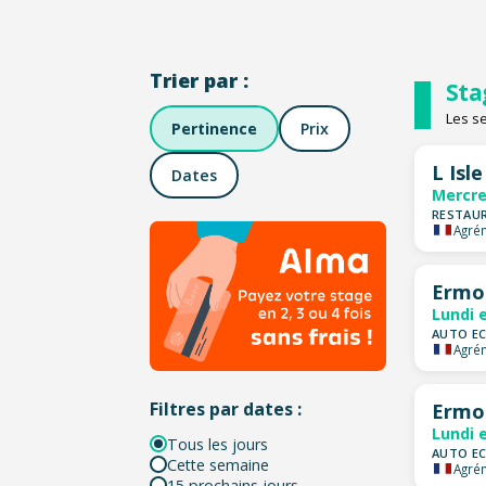
Trier par :
Sta
Les s
Pertinence
Prix
L Isl
Dates
Mercre
RESTAUR
Agrém
Ermo
Lundi 
AUTO EC
Agrém
Filtres par dates :
Ermo
Lundi 
Tous les jours
AUTO EC
Cette semaine
Agrém
15 prochains jours