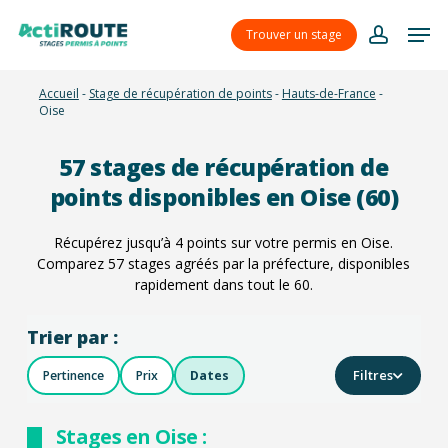
Skip
Menu
Men
to
Trouver un stage
account
main
content
Accueil
-
Stage de récupération de points
-
Hauts-de-France
-
Oise
57
stages de récupération de
points disponibles en Oise (60)
Récupérez jusqu’à 4 points sur votre permis en Oise.
Comparez
57
stages agréés par la préfecture, disponibles
rapidement dans tout le 60.
Trier par :
Filtres
Pertinence
Prix
Dates
Stages en Oise :