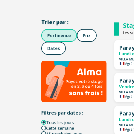
Trier par :
Sta
Les s
Pertinence
Prix
Paray
Dates
Lundi 
VILLA ME
Agrém
Paray
Vendre
VILLA ME
Agrém
Filtres par dates :
Paray
Lundi 
Tous les jours
VILLA ME
Cette semaine
Agrém
15 prochains jours