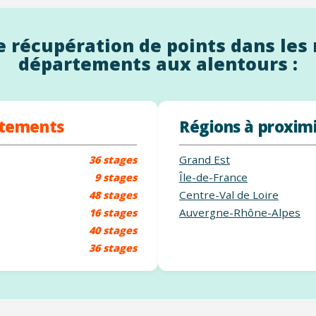
 récupération de points dans les 
départements aux alentours :
rtements
Régions à proxim
Grand Est
36 stages
Île-de-France
9 stages
Centre-Val de Loire
48 stages
Auvergne-Rhône-Alpes
16 stages
40 stages
36 stages