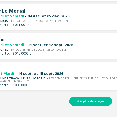
 Le Monial
di et Samedi
-
04 déc. et 05 déc. 2026
DICIS -
15 RUE PASTEUR, 71600 PARAY LE MONIAL
ent :
R 13 071 001 20
ne
di et Samedi
-
11 sept. et 12 sept. 2026
OTEL -
54 COURS RÉPUBLIQUE, 42300 ROANNE
ent :
R 13 042 0006 0
et Mardi
-
14 sept. et 15 sept. 2026
EUNES TRAVAILLEURS VICTORIA -
RÉSIDENCE PAUL JARLIER 13 RUE DE L'EMBALLAGE
WATON, 03200 VICHY
ent :
R 13 003 0008 0
Voir plus de stages