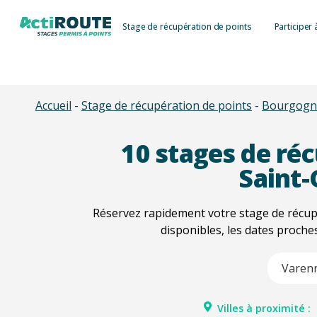
Skip
Stage de récupération de points
Participer 
to
main
content
Accueil
-
Stage de récupération de points
-
Bourgogn
10
stages de réc
Saint-
Réservez rapidement votre stage de récup
disponibles, les dates proche
Type 2 or m
Villes à proximité :