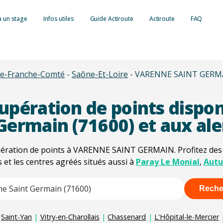
à un stage
Infos utiles
Guide Actiroute
Actiroute
FAQ
Retrait de point
e-Franche-Comté
-
Saône-Et-Loire
-
VARENNE SAINT GERM
Consulter son s
Lettre 48N : le 
simple et rapide
Lettre 48SI : In
Tout savoir sur
upération de points dispon
Récupération de
Autres types de 
Barème des infr
Formation sécuri
Germain (71600) et aux al
Suspension du p
Contraventions
Formation condu
Invalidation du 
ération de points à VARENNE SAINT GERMAIN. Profitez des m
Délits routiers :
Formation éco-
s et les centres agréés situés aussi à
Paray Le Monial
,
Aut
Retrait du permi
Radars et contr
Formation à la 
Administrative 
Payer une amend
Reche
ore characters for results.
Contester une 
Saint-Yan
|
Vitry-en-Charollais
|
Chassenard
|
L'Hôpital-le-Mercier