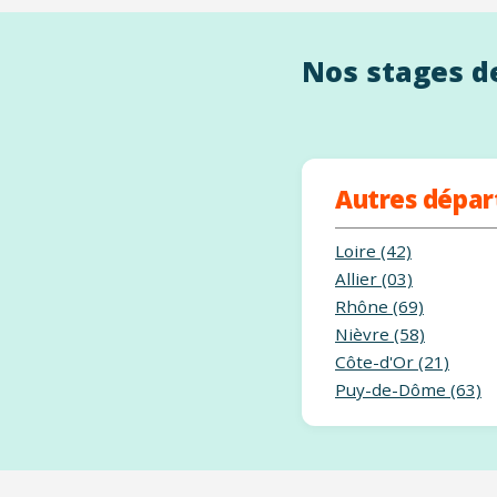
Nos stages de
Autres dépa
Loire (42)
Allier (03)
Rhône (69)
Nièvre (58)
Côte-d'Or (21)
Puy-de-Dôme (63)