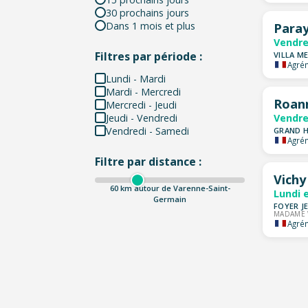
30 prochains jours
Dans 1 mois et plus
Paray
Vendre
Filtres par période :
VILLA ME
Agrém
Lundi - Mardi
Mardi - Mercredi
Roan
Mercredi - Jeudi
Jeudi - Vendredi
Vendre
Vendredi - Samedi
GRAND H
Agrém
Filtre par distance :
Vichy
60
km autour de Varenne-Saint-
Lundi 
Germain
FOYER J
MADAME 
Agrém