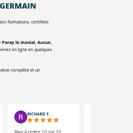
T GERMAIN
s formations, certifiées
e
Paray le monial
,
Autun
,
ervez en ligne en quelques
rative complète et un
RICHARD F.
Bjm L.
Rien à redire 10 sur 10
Deux formateurs tr