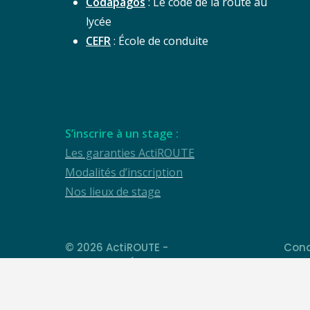
Codapagos
: Le code de la route au
lycée
CEFR
: École de conduite
S’inscrire à un stage :
Les garanties ActiROUTE
Modalités d’inscription
Nos lieux de stage
© 2026 ActiROUTE -
Cond
de v
Institut de l'Éducation à la Mobilité