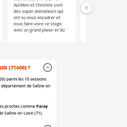
Aurélien et Christine sont
professionnels,
des super animateurs qui
pédagogues, sympa
ont su nous encadrer et
et à l’écoute. Les
nous faire vivre ce stage
explications étaient c
avec un grand plaisir et du
les échanges enrichi
partage je recommande
et la formation s’est
vivement merci à vous !!!
déroulée dans une t
notre stage fu très
bonne ambiance.
agréable.
Félicitations à Jean-P
IN (71600) ?
Thierry pour leur
professionnalisme et
0) parmi les
10
sessions
qualité de leur
du département de Saône-et-
accompagnement.
Je recommande Act
sans hésitation. Merc
lles proches comme
Paray
encore à vous deux !
de Saône-et-Loire (71).