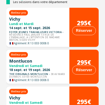
Les sessions dans votre département
Meilleur prix
Vichy
295€
Lundi et Mardi
14 sept. et 15 sept. 2026
Réserver
FOYER JEUNES TRAVAILLEURS VICTORIA -
RÉSIDENCE PAUL JARLIER 13 RUE DE
L'EMBALLAGE, A L'ATTENTION DE MADAME
WATON, 03200 VICHY
Agrément :
R 13 003 0008 0
Meilleur prix
295€
Montlucon
Vendredi et Samedi
18 sept. et 19 sept. 2026
Réserver
THE ORIGINALS MONTLUCON -
38 AV MARX
DORMOY, 03100 MONTLUCON
Agrément :
R 13 003 0008 0
Meilleur prix
Vichy
295€
Vendredi et Samedi