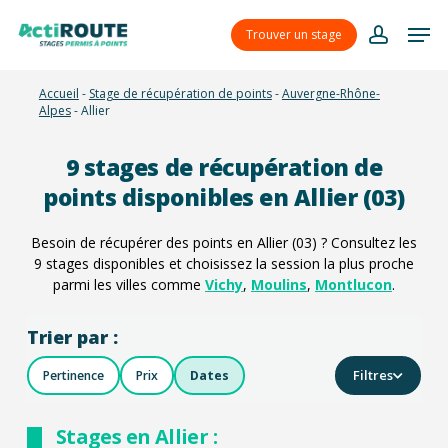
Skip
Menu
Men
to
Trouver un stage
account
main
content
Accueil
-
Stage de récupération de points
-
Auvergne-Rhône-
Alpes
-
Allier
9
stages de récupération de
points disponibles en Allier (03)
Besoin de récupérer des points en Allier (03) ? Consultez les
9
stages disponibles et choisissez la session la plus proche
parmi les villes comme
Vichy
,
Moulins
,
Montlucon
.
Trier par :
Filtres
Pertinence
Prix
Dates
Stages en Allier :