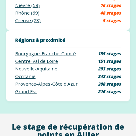
Nièvre (58)
16 stages
Rhône (69)
48 stages
Creuse (23)
5 stages
Régions à proximité
Bourgogne-Franche-Comté
155 stages
Centre-Val de Loire
151 stages
Nouvelle-Aquitaine
293 stages
Occitanie
242 stages
Provence-Alpes-Côte d'Azur
288 stages
Grand Est
216 stages
Le stage de récupération de
points en Allier