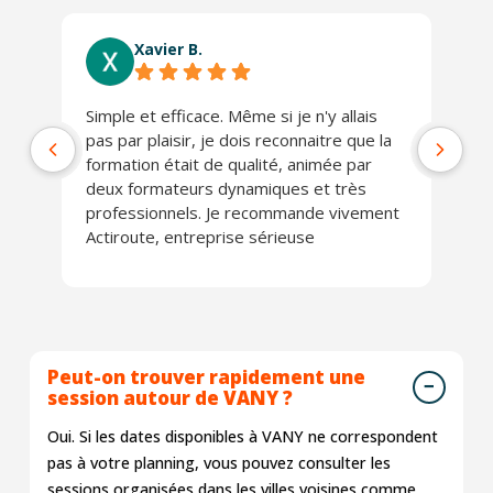
Xavier B.
Simple et efficace. Même si je n'y allais
Ab
pas par plaisir, je dois reconnaitre que la
co
formation était de qualité, animée par
Lo
deux formateurs dynamiques et très
J'
professionnels. Je recommande vivement
Actiroute, entreprise sérieuse
Peut-on trouver rapidement une
session autour de VANY ?
Oui. Si les dates disponibles à VANY ne correspondent
pas à votre planning, vous pouvez consulter les
sessions organisées dans les villes voisines comme