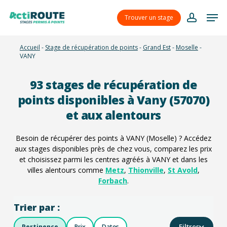
Skip
Menu
Men
to
Trouver un stage
account
main
content
Accueil
-
Stage de récupération de points
-
Grand Est
-
Moselle
-
VANY
93
stages de récupération de
points disponibles à Vany (57070)
et aux alentours
Besoin de récupérer des points à VANY (Moselle) ? Accédez
aux stages disponibles près de chez vous, comparez les prix
et choisissez parmi les centres agréés à VANY et dans les
villes alentours comme
Metz
,
Thionville
,
St Avold
,
Forbach
.
Trier par :
Filtres
Pertinence
Prix
Dates