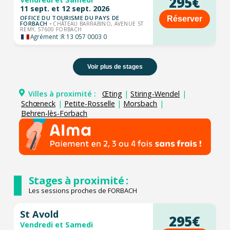
295€
11 sept. et 12 sept. 2026
OFFICE DU TOURISME DU PAYS DE
Réserver
FORBACH -
CHÂTEAU BARRABINO, AVENUE ST
REMY, 57600 FORBACH
Agrément :
R 13 057 0003 0
Voir plus de stages
Villes à proximité :
Œting
|
Stiring-Wendel
|
Schœneck
|
Petite-Rosselle
|
Morsbach
|
Behren-lès-Forbach
Stages à proximité :
Les sessions proches de FORBACH
St Avold
295€
Vendredi et Samedi