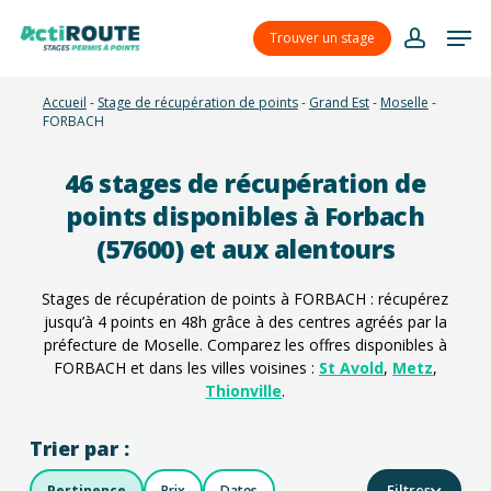
Skip
Menu
Men
to
Trouver un stage
account
main
content
Accueil
-
Stage de récupération de points
-
Grand Est
-
Moselle
-
FORBACH
46
stages de récupération de
points disponibles à Forbach
(57600) et aux alentours
Stages de récupération de points à FORBACH : récupérez
jusqu’à 4 points en 48h grâce à des centres agréés par la
préfecture de Moselle. Comparez les offres disponibles à
FORBACH et dans les villes voisines :
St Avold
,
Metz
,
Thionville
.
Trier par :
Filtres
Pertinence
Prix
Dates