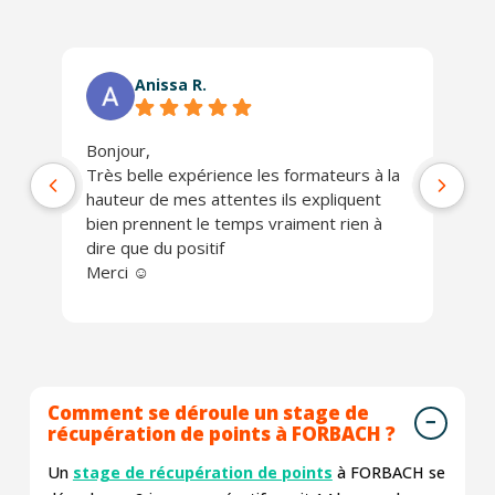
Anissa R.
Bonjour,
Ph
Très belle expérience les formateurs à la
jo
hauteur de mes attentes ils expliquent
Un
bien prennent le temps vraiment rien à
ch
dire que du positif
Je
Merci ☺️
Comment se déroule un stage de
récupération de points à FORBACH ?
Un
stage de récupération de points
à FORBACH se