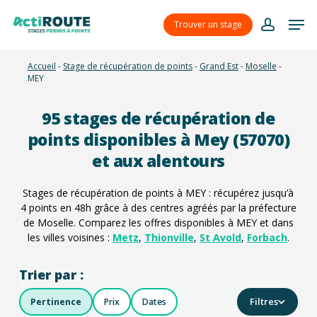
Skip
Menu
Men
to
Trouver un stage
account
main
content
Accueil
-
Stage de récupération de points
-
Grand Est
-
Moselle
-
MEY
95
stages de récupération de
points disponibles à Mey (57070)
et aux alentours
Stages de récupération de points à MEY : récupérez jusqu’à
4 points en 48h grâce à des centres agréés par la préfecture
de Moselle. Comparez les offres disponibles à MEY et dans
les villes voisines :
Metz
,
Thionville
,
St Avold
,
Forbach
.
Trier par :
Filtres
Pertinence
Prix
Dates