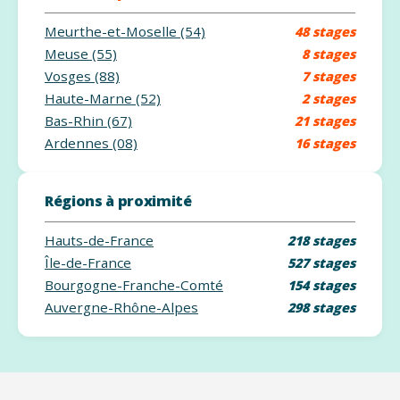
Meurthe-et-Moselle (54)
48 stages
Meuse (55)
8 stages
Vosges (88)
7 stages
Haute-Marne (52)
2 stages
Bas-Rhin (67)
21 stages
Ardennes (08)
16 stages
Régions à proximité
Hauts-de-France
218 stages
Île-de-France
527 stages
Bourgogne-Franche-Comté
154 stages
Auvergne-Rhône-Alpes
298 stages