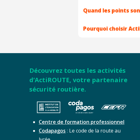
Quand les points son
Pourquoi choisir Act
Découvrez toutes les activités
d’ActiROUTE, votre partenaire
sécurité routière.
Centre de formation professionnel
Codapagos
: Le code de la route au
lycée