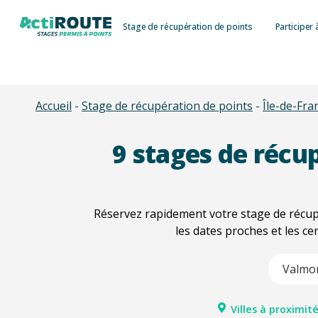
Skip
Stage de récupération de points
Participer 
to
main
content
Accueil
-
Stage de récupération de points
-
Île-de-Fra
9
stages de récup
Réservez rapidement votre stage de récup
les dates proches et les ce
Type 2 or m
Villes à proximité