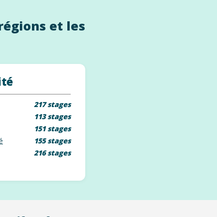
régions et les
ité
217 stages
113 stages
151 stages
é
155 stages
216 stages