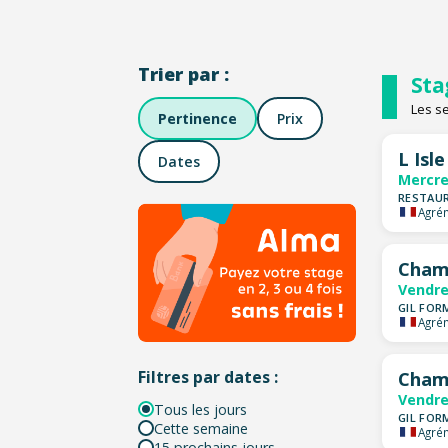
Trier par :
Sta
Les s
Pertinence
Prix
L Isl
Dates
Mercre
RESTAUR
Agrém
Cham
Vendre
GIL FOR
Agrém
Filtres par dates :
Cham
Vendre
Tous les jours
GIL FOR
Cette semaine
Agrém
15 prochains jours