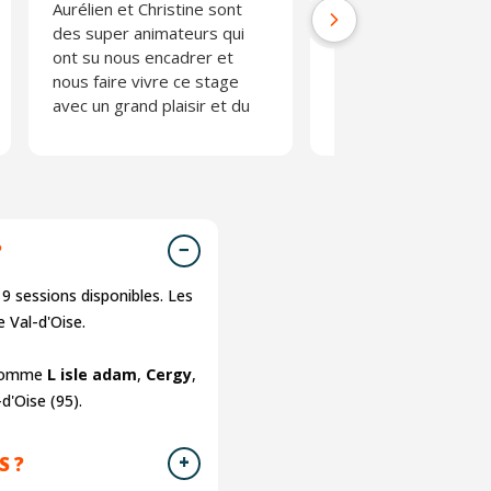
Aurélien et Christine sont
professionnels,
des super animateurs qui
pédagogues, sympa
ont su nous encadrer et
et à l’écoute. Les
nous faire vivre ce stage
explications étaient c
avec un grand plaisir et du
les échanges enrichi
partage je recommande
et la formation s’est
vivement merci à vous !!!
déroulée dans une t
notre stage fu très
bonne ambiance.
agréable.
Félicitations à Jean-P
?
Thierry pour leur
professionnalisme et
s
9
sessions disponibles. Les
qualité de leur
 Val-d'Oise.
accompagnement.
Je recommande Act
s comme
L isle adam
,
Cergy
,
sans hésitation. Merc
d'Oise (95).
encore à vous deux !
S ?