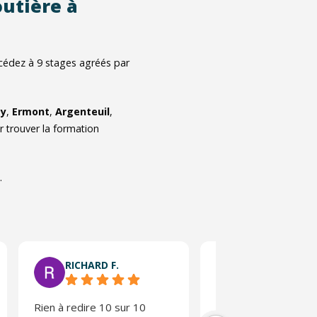
outière à
ccédez à
9
stages agréés par
gy
,
Ermont
,
Argenteuil
,
r trouver la formation
.
RICHARD F.
Bjm L.
Rien à redire 10 sur 10
Deux formateurs tr