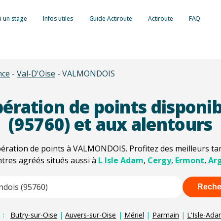
à un stage
Infos utiles
Guide Actiroute
Actiroute
FAQ
Retrait de point
nce
-
Val-D'Oise
-
VALMONDOIS
Consulter son s
Lettre 48N : le 
simple et rapide
Lettre 48SI : In
Tout savoir sur
ération de points disponi
Récupération de
Autres types de 
Barème des infr
Formation sécuri
(95760) et aux alentours
Suspension du p
Contraventions
Formation condu
Invalidation du 
ération de points à VALMONDOIS. Profitez des meilleurs tari
Délits routiers :
Formation éco-
ntres agréés situés aussi à
L Isle Adam
,
Cergy
,
Ermont
,
Ar
Retrait du permi
Radars et contr
Formation à la 
Administrative 
Payer une amend
Reche
ore characters for results.
Contester une 
 :
Butry-sur-Oise
|
Auvers-sur-Oise
|
Mériel
|
Parmain
|
L'Isle-Ad