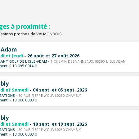
ges à proximité :
essions proches de VALMONDOIS
e Adam
di et Jeudi
-
26 août et 27 août 2026
ANT GOLF DE L ISLE-ADAM -
1 CHEMIN DES VANNEAUX, 95290 L ISLE ADAM
ent :
R 13 095 0014 0
bly
di et Samedi
-
04 sept. et 05 sept. 2026
MATIONS -
30 RUE PIERRE WOLF, 60230 CHAMBLY
ent :
R 13 060 0003 0
bly
di et Samedi
-
18 sept. et 19 sept. 2026
MATIONS -
30 RUE PIERRE WOLF, 60230 CHAMBLY
ent :
R 13 060 0003 0