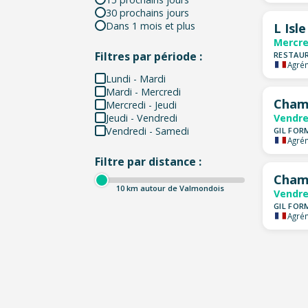
30 prochains jours
Dans 1 mois et plus
L Isl
Mercre
Filtres par période :
RESTAUR
Agrém
Lundi - Mardi
Mardi - Mercredi
Cham
Mercredi - Jeudi
Jeudi - Vendredi
Vendre
Vendredi - Samedi
GIL FOR
Agrém
Filtre par distance :
Cham
10
km autour de Valmondois
Vendre
GIL FOR
Agrém