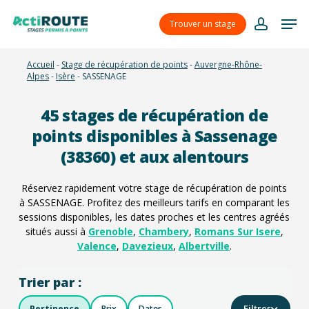
Skip
Menu
Men
to
Trouver un stage
account
main
content
Accueil
-
Stage de récupération de points
-
Auvergne-Rhône-
Alpes
-
Isère
-
SASSENAGE
45
stages de récupération de
points disponibles à Sassenage
(38360) et aux alentours
Réservez rapidement votre stage de récupération de points
à SASSENAGE. Profitez des meilleurs tarifs en comparant les
sessions disponibles, les dates proches et les centres agréés
situés aussi à
Grenoble
,
Chambery
,
Romans Sur Isere
,
Valence
,
Davezieux
,
Albertville
.
Trier par :
Filtres
Pertinence
Prix
Dates