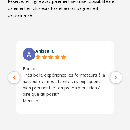
Réservez en ligne avec paiement sécurisé, possibilité de
paiement en plusieurs fois et accompagnement
personnalisé.
Anissa R.
Bonjour,
Ph
Très belle expérience les formateurs à la
jo
hauteur de mes attentes ils expliquent
Un
bien prennent le temps vraiment rien à
ch
dire que du positif
Je
Merci ☺️