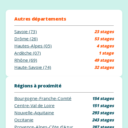
Autres départements
Savoie (73)
23 stages
Drôme (26)
53 stages
Hautes-Alpes (05)
4 stages
Ardèche (07)
1 stage
Rhône (69)
49 stages
Haute-Savoie (74)
32 stages
Régions à proximité
Bourgogne-Franche-Comté
154 stages
Centre-Val de Loire
151 stages
Nouvelle-Aquitaine
293 stages
Occitanie
243 stages
Provence-Alpes-Côte d'Azur
287 stages