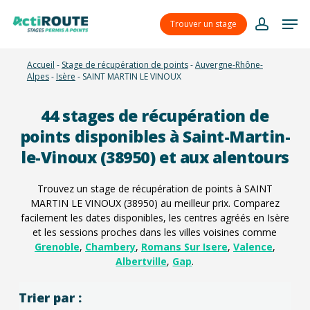
Skip
Menu
Men
to
Trouver un stage
account
main
content
Accueil
-
Stage de récupération de points
-
Auvergne-Rhône-
Alpes
-
Isère
-
SAINT MARTIN LE VINOUX
44
stages de récupération de
points disponibles à Saint-Martin-
le-Vinoux (38950) et aux alentours
Trouvez un stage de récupération de points à SAINT
MARTIN LE VINOUX (38950) au meilleur prix. Comparez
facilement les dates disponibles, les centres agréés en Isère
et les sessions proches dans les villes voisines comme
Grenoble
,
Chambery
,
Romans Sur Isere
,
Valence
,
Albertville
,
Gap
.
Trier par :