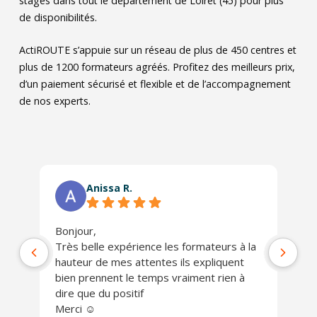
stages dans tout le département de Loiret (45) pour plus
de disponibilités.
ActiROUTE s’appuie sur un réseau de plus de 450 centres et
plus de 1200 formateurs agréés. Profitez des meilleurs prix,
d’un paiement sécurisé et flexible et de l’accompagnement
de nos experts.
Anissa R.
Bonjour,
Ph
Très belle expérience les formateurs à la
jo
hauteur de mes attentes ils expliquent
Un
bien prennent le temps vraiment rien à
ch
dire que du positif
Je
Merci ☺️