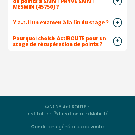
de points à SAINT PRYVE SAINT
MESMIN (45750) ?
Y a-t-il un examen à la fin du stage ?
Pourquoi choisir ActiROUTE pour un
stage de récupération de points ?
© 2026 ActiROUTE -
Institut de l'Éducation à la Mobilité
Conditions générales de vente