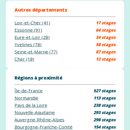
Autres départements
Loir-et-Cher (41)
17 stages
Essonne (91)
64 stages
Eure-et-Loir (28)
34 stages
Yvelines (78)
58 stages
Seine-et-Marne (77)
87 stages
Cher (18)
13 stages
Régions à proximité
Île-de-France
527 stages
Normandie
113 stages
Pays de la Loire
238 stages
Nouvelle-Aquitaine
293 stages
Auvergne-Rhône-Alpes
298 stages
Bourgogne-Franche-Comté
154 stages