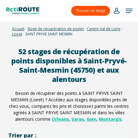
Skip
Menu
Men
to
Trouver un stage
account
main
content
Accueil
-
Stage de récupération de points
-
Centre-Val de Loire
-
Loiret
-
SAINT PRYVE SAINT MESMIN
52
stages de récupération de
points disponibles à Saint-Pryvé-
Saint-Mesmin (45750) et aux
alentours
Besoin de récupérer des points à SAINT PRYVE SAINT
MESMIN (Loiret) ? Accédez aux stages disponibles près de
chez vous, comparez les prix et choisissez parmi les centres
agréés à SAINT PRYVE SAINT MESMIN et dans les villes
alentours comme
Orleans
,
Saran
,
Gien
,
Montargis
.
Trier par :