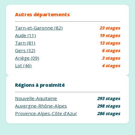
Autres départements
Tarn-et-Garonne (82)
23 stages
Aude (11)
19 stages
Tarn (81)
13 stages
Gers (32)
6 stages
Ariège (09)
3 stages
Lot (46)
4 stages
Régions à proximité
Nouvelle-Aquitaine
293 stages
Auvergne-Rhône-Alpes
298 stages
Provence-Alpes-Côte d'Azur
286 stages