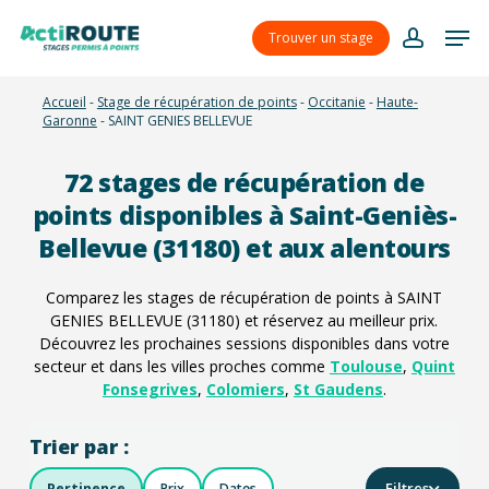
Skip
Menu
Men
to
Trouver un stage
account
main
content
Accueil
-
Stage de récupération de points
-
Occitanie
-
Haute-
Garonne
-
SAINT GENIES BELLEVUE
72
stages de récupération de
points disponibles à Saint-Geniès-
Bellevue (31180) et aux alentours
Comparez les stages de récupération de points à SAINT
GENIES BELLEVUE (31180) et réservez au meilleur prix.
Découvrez les prochaines sessions disponibles dans votre
secteur et dans les villes proches comme
Toulouse
,
Quint
Fonsegrives
,
Colomiers
,
St Gaudens
.
Trier par :
Filtres
Pertinence
Prix
Dates