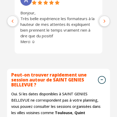
Bonjour,
Ph
Très belle expérience les formateurs à la
jo
hauteur de mes attentes ils expliquent
Un
bien prennent le temps vraiment rien à
ch
dire que du positif
Je
Merci ☺️
Peut-on trouver rapidement une
session autour de SAINT GENIES
BELLEVUE ?
Oui. Si les dates disponibles à SAINT GENIES
BELLEVUE ne correspondent pas à votre planning,
vous pouvez consulter les sessions organisées dans
les villes voisines comme
Toulouse
,
Quint