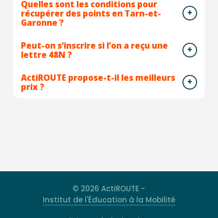
Quelles sont les conditions pour
récupérer des points en Tarn-et-
Garonne ?
Peut-on s’inscrire si l’on a reçu une
lettre 48N ?
ActiROUTE propose-t-il les meilleurs
prix ?
© 2026 ActiROUTE -
Institut de l'Éducation à la Mobilité