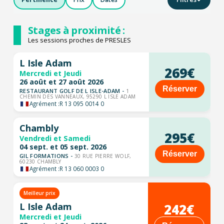
Stages à proximité :
Les sessions proches de PRESLES
L Isle Adam
269€
Mercredi et Jeudi
26 août et 27 août 2026
Réserver
RESTAURANT GOLF DE L ISLE-ADAM -
1
CHEMIN DES VANNEAUX, 95290 L ISLE ADAM
Agrément :
R 13 095 0014 0
Chambly
295€
Vendredi et Samedi
04 sept. et 05 sept. 2026
Réserver
GIL FORMATIONS -
30 RUE PIERRE WOLF,
60230 CHAMBLY
Agrément :
R 13 060 0003 0
Meilleur prix
242€
L Isle Adam
Mercredi et Jeudi