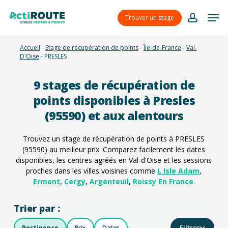
Skip
Menu
Men
to
Trouver un stage
account
main
content
Accueil
-
Stage de récupération de points
-
Île-de-France
-
Val-
D'Oise
-
PRESLES
9
stages de récupération de
points disponibles à Presles
(95590) et aux alentours
Trouvez un stage de récupération de points à PRESLES
(95590) au meilleur prix. Comparez facilement les dates
disponibles, les centres agréés en Val-d'Oise et les sessions
proches dans les villes voisines comme
L Isle Adam
,
Ermont
,
Cergy
,
Argenteuil
,
Roissy En France
.
Trier par :
Filtres
Pertinence
Prix
Dates