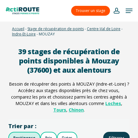
Skip
Menu
Men
to
Trouver un stage
account
main
content
Accueil
-
Stage de récupération de points
-
Centre-Val de Loire
-
Indre-Et-Loire
-
MOUZAY
39
stages de récupération de
points disponibles à Mouzay
(37600) et aux alentours
Besoin de récupérer des points à MOUZAY (Indre-et-Loire) ?
Accédez aux stages disponibles près de chez vous,
comparez les prix et choisissez parmi les centres agréés à
MOUZAY et dans les villes alentours comme
Loches
,
Tours
,
Chinon
.
Trier par :
Filtres
Pertinence
Prix
Dates