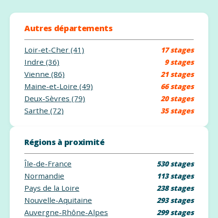
Autres départements
Loir-et-Cher (41)
17 stages
Indre (36)
9 stages
Vienne (86)
21 stages
Maine-et-Loire (49)
66 stages
Deux-Sèvres (79)
20 stages
Sarthe (72)
35 stages
Régions à proximité
Île-de-France
530 stages
Normandie
113 stages
Pays de la Loire
238 stages
Nouvelle-Aquitaine
293 stages
Auvergne-Rhône-Alpes
299 stages