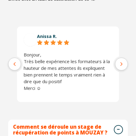
Anissa R.
Bonjour,
Ph
Très belle expérience les formateurs à la
jo
hauteur de mes attentes ils expliquent
Un
bien prennent le temps vraiment rien à
ch
dire que du positif
Je
Merci ☺️
Comment se déroule un stage de
récupération de points à MOUZAY ?