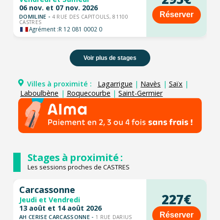
06 nov. et 07 nov. 2026
Réserver
DOMILINE -
4 RUE DES CAPITOULS, 81100
CASTRES
Agrément :
R 12 081 0002 0
Voir plus de stages
Villes à proximité :
Lagarrigue
|
Navès
|
Saïx
|
Laboulbène
|
Roquecourbe
|
Saint-Germier
Stages à proximité :
Les sessions proches de CASTRES
Carcassonne
227€
Jeudi et Vendredi
13 août et 14 août 2026
Réserver
AH CERISE CARCASSONNE -
1 RUE DARIUS