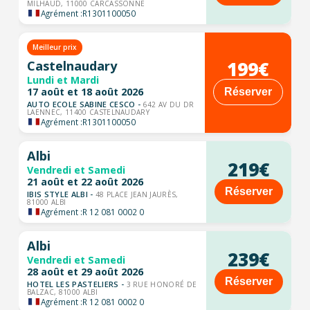
MILHAUD, 11000 CARCASSONNE
Agrément :
R1301100050
Meilleur prix
199€
Castelnaudary
Lundi et Mardi
17 août et 18 août 2026
Réserver
AUTO ECOLE SABINE CESCO -
642 AV DU DR
LAENNEC, 11400 CASTELNAUDARY
Agrément :
R1301100050
Albi
219€
Vendredi et Samedi
21 août et 22 août 2026
Réserver
IBIS STYLE ALBI -
48 PLACE JEAN JAURÈS,
81000 ALBI
Agrément :
R 12 081 0002 0
Albi
239€
Vendredi et Samedi
28 août et 29 août 2026
Réserver
HOTEL LES PASTELIERS -
3 RUE HONORÉ DE
BALZAC, 81000 ALBI
Agrément :
R 12 081 0002 0