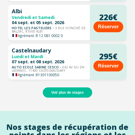
Albi
226€
Vendredi et Samedi
04 sept. et 05 sept. 2026
Réserver
HOTEL LES PASTELIERS -
3 RUE HONORÉ DE
BALZAC, 81000 ALBI
Agrément :
R 12 081 0002 0
Castelnaudary
295€
Lundi et Mardi
07 sept. et 08 sept. 2026
Réserver
AUTO ECOLE SABINE CESCO -
642 AV DU DR
LAENNEC, 11400 CASTELNAUDARY
Agrément :
R1301100050
Voir plus de stages
Nos stages de récupération de
points dans les régions et les