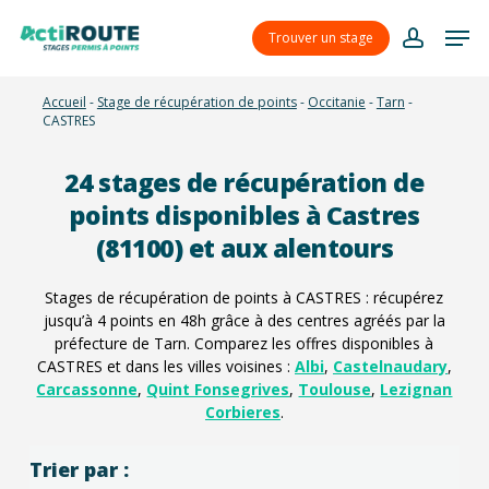
Skip
Menu
Men
to
Trouver un stage
account
main
content
Accueil
-
Stage de récupération de points
-
Occitanie
-
Tarn
-
CASTRES
24
stages de récupération de
points disponibles à Castres
(81100) et aux alentours
Stages de récupération de points à CASTRES : récupérez
jusqu’à 4 points en 48h grâce à des centres agréés par la
préfecture de Tarn. Comparez les offres disponibles à
CASTRES et dans les villes voisines :
Albi
,
Castelnaudary
,
Carcassonne
,
Quint Fonsegrives
,
Toulouse
,
Lezignan
Corbieres
.
Trier par :