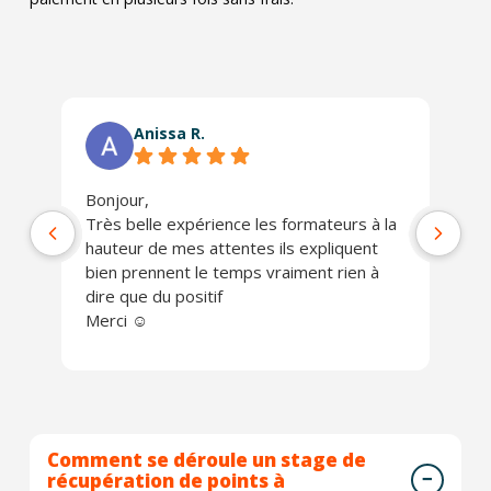
Anissa R.
Bonjour,
Ph
Très belle expérience les formateurs à la
jo
hauteur de mes attentes ils expliquent
Un
bien prennent le temps vraiment rien à
ch
dire que du positif
Je
Merci ☺️
Comment se déroule un stage de
récupération de points à