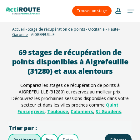
Skip
Menu
Men
to
Trouver un stage
account
main
content
Accueil
-
Stage de récupération de points
-
Occitanie
-
Haute-
Garonne
-
AIGREFEUILLE
69
stages de récupération de
points disponibles à Aigrefeuille
(31280) et aux alentours
Comparez les stages de récupération de points à
AIGREFEUILLE (31280) et réservez au meilleur prix.
Découvrez les prochaines sessions disponibles dans votre
secteur et dans les villes proches comme
Quint
Fonsegrives
,
Toulouse
,
Colomiers
,
St Gaudens
.
Trier par :
Filtres
Pertinence
Prix
Dates