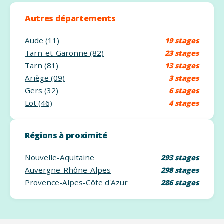
Autres départements
Aude (11)
19 stages
Tarn-et-Garonne (82)
23 stages
Tarn (81)
13 stages
Ariège (09)
3 stages
Gers (32)
6 stages
Lot (46)
4 stages
Régions à proximité
Nouvelle-Aquitaine
293 stages
Auvergne-Rhône-Alpes
298 stages
Provence-Alpes-Côte d'Azur
286 stages