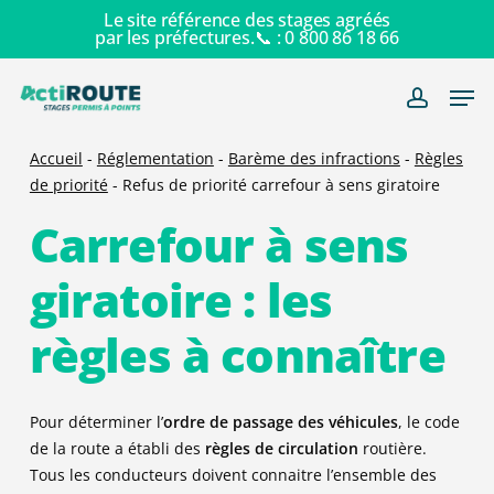
Skip
Le site référence des stages agréés
par les préfectures.📞 :
0 800 86 18 66
to
main
Men
content
account
Accueil
-
Réglementation
-
Barème des infractions
-
Règles
de priorité
-
Refus de priorité carrefour à sens giratoire
Carrefour à sens
giratoire : les
règles à connaître
Pour déterminer l’
ordre de passage des véhicules
, le code
de la route a établi des
règles de circulation
routière.
Tous les conducteurs doivent connaitre l’ensemble des