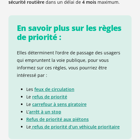
sécurité routière
dans un délai de
4 mois
maximum.
Mesure concernant le permis de conduire :
Retrait de 4 points
Suspension du permis (jusqu’à 3 ans)
En savoir plus sur les règles
de priorité :
135
Elles déterminent l’ordre de passage des usagers
qui empruntent la voie publique, pour vous
informez sur ces règles, vous pourriez être
intéressé par :
90
Les
feux de circulation
Le
refus de priorité
Le
carrefour
à
sens
giratoire
L’
arrêt
à
un
stop
375
Refus
de
priorité
aux
piétons
Le
refus de priorité d’un véhicule prioritaire