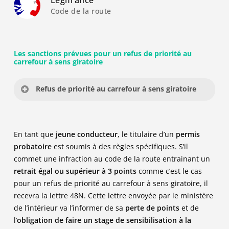
Code de la route
Les sanctions prévues pour un refus de priorité au
carrefour à sens giratoire
Refus de priorité au carrefour à sens giratoire
Type d’infraction : Contravention de 4ème classe
En tant que
jeune conducteur
, le titulaire d’un
permis
Article du code de la route : R415-10
probatoire
est soumis à des règles spécifiques. S’il
Amende forfaitaire :
135 €
commet une infraction au code de la route entrainant un
Amende minorée :
90 €
(si paiement dans les 15
retrait égal ou supérieur à 3 points
comme c’est le cas
jours)
pour un refus de priorité au carrefour à sens giratoire, il
Amende majorée :
375 €
(après 45 jours sans
recevra la lettre 48N. Cette lettre envoyée par le ministère
paiement
de l’intérieur va l’informer de sa
perte de points
et de
l’
obligation de faire un stage de sensibilisation à la