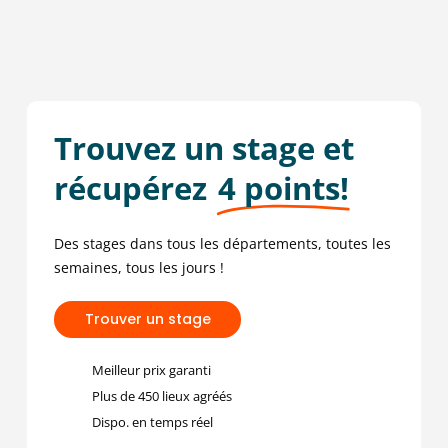
-4
Trouvez un stage et
récupérez
4 points!
Des stages dans tous les départements, toutes les
semaines, tous les jours !
T
r
o
u
v
e
r
u
n
s
t
a
g
e
Meilleur prix garanti
Plus de 450 lieux agréés
Dispo. en temps réel