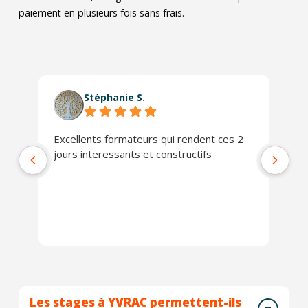
paiement en plusieurs fois sans frais.
Stéphanie S.
Excellents formateurs qui rendent ces 2
Le
jours interessants et constructifs
Da
no
co
qu
pr
Ex
Les stages à YVRAC permettent-ils