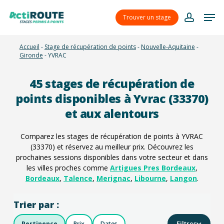
Skip
Menu
Men
to
Trouver un stage
account
main
content
Accueil
-
Stage de récupération de points
-
Nouvelle-Aquitaine
-
Gironde
-
YVRAC
45
stages de récupération de
points disponibles à Yvrac (33370)
et aux alentours
Comparez les stages de récupération de points à YVRAC
(33370) et réservez au meilleur prix. Découvrez les
prochaines sessions disponibles dans votre secteur et dans
les villes proches comme
Artigues Pres Bordeaux
,
Bordeaux
,
Talence
,
Merignac
,
Libourne
,
Langon
.
Trier par :
Filtres
Pertinence
Prix
Dates