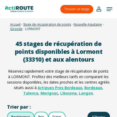
Skip
Menu
Men
to
Trouver un stage
account
main
content
Accueil
-
Stage de récupération de points
-
Nouvelle-Aquitaine
-
Gironde
-
LORMONT
45
stages de récupération de
points disponibles à Lormont
(33310) et aux alentours
Réservez rapidement votre stage de récupération de points
à LORMONT. Profitez des meilleurs tarifs en comparant les
sessions disponibles, les dates proches et les centres agréés
situés aussi à
Artigues Pres Bordeaux
,
Bordeaux
,
Talence
,
Merignac
,
Libourne
,
Langon
.
Trier par :
Filtres
Pertinence
Prix
Dates