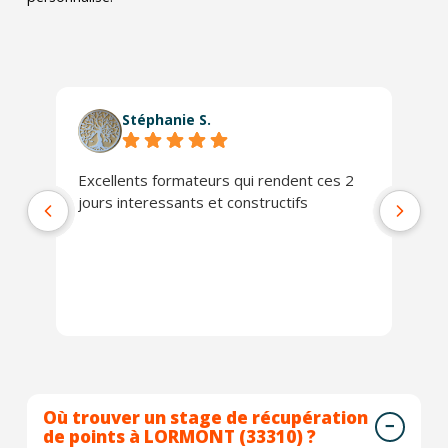
Stéphanie S.
Excellents formateurs qui rendent ces 2
Le
jours interessants et constructifs
Da
no
co
qu
pr
Ex
Où trouver un stage de récupération
de points à LORMONT (33310) ?