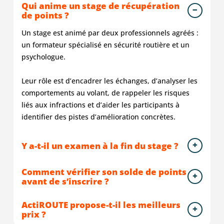
Qui anime un stage de récupération
attentes
récupération
je
est
parfoi
de points ?
ils
de
dois
rare
non
expliquent
point.
reconnaitre
et
adapté
Un stage est animé par deux professionnels agréés :
bien
Une
que
fertile.
Absol
un formateur spécialisé en sécurité routière et un
prennent
super
la
J'ai
pas
psychologue.
le
ambiance
formation
vécu
morali
temps
et
était
une
et
Leur rôle est d’encadrer les échanges, d’analyser les
vraiment
beaucoup
de
belle
animé
comportements au volant, de rappeler les risques
rien
de
qualité,
expérience.
par
liés aux infractions et d’aider les participants à
à
choses
animée
une
identifier des pistes d’amélioration concrètes.
dire
apprises.
par
équipe
que
Je
deux
des
du
recommande
formateurs
plus
Y a-t-il un examen à la fin du stage ?
positif
fortement
dynamiques
agréab
Merci
et
L'effet
Comment vérifier son solde de points
☺️
très
de
avant de s’inscrire ?
professionnels.
group
Je
compo
ActiROUTE propose-t-il les meilleurs
recommande
de
prix ?
vivement
perso