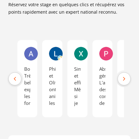
Réservez votre stage en quelques clics et récupérez vos
points rapidement avec un expert national reconnu.
Anissa R.
Laura C.
Xavier B.
Pierre A.
Bonjour,
Philippe
Simple
Absolument
Stage
Très
et
et
génial.
très
belle
Oliver
efficace.
L'association
enrich
expérience
ont
Même
des
oú
les
animés
si
compétences
l'on
formateurs
les
je
de
prend
à
deux
n'y
Cristina
consci
la
jours
allais
(psychologue)et
des
hauteur
de
pas
Loïc
risque
de
stage
par
(formateur
d'une
mes
de
plaisir,
routier)
condui