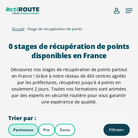
Skip
Men
to
account
main
content
Accueil
-
Stage de récupération de points
0
stages de récupération de points
disponibles en France
Découvrez nos stages de récupération de points partout
en France ! Grâce à notre réseau de 450 centres agréés
par les préfectures, récupérez jusqu'à 4 points en
seulement 2 jours. Toutes nos formations sont animées
par des experts en sécurité routière pour vous garantir
une expérience de qualité.
Trier par :
Filtres
Pertinence
Prix
Dates